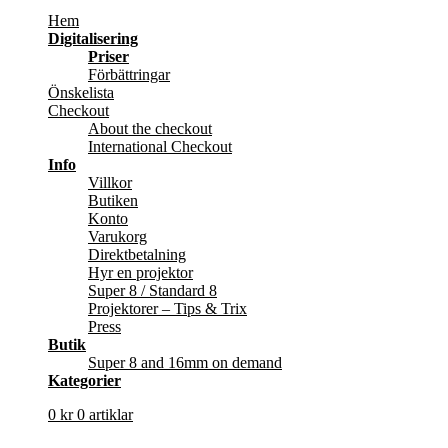
Hem
Digitalisering
Priser
Förbättringar
Önskelista
Checkout
About the checkout
International Checkout
Info
Villkor
Butiken
Konto
Varukorg
Direktbetalning
Hyr en projektor
Super 8 / Standard 8
Projektorer – Tips & Trix
Press
Butik
Super 8 and 16mm on demand
Kategorier
0
kr
0 artiklar