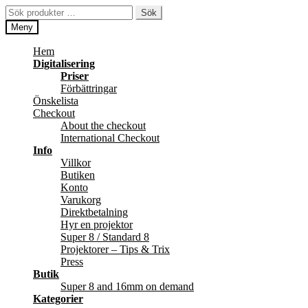
Hoppa
Hoppa
Sök
Sök
till
till
efter:
Meny
navigering
innehåll
Hem
Digitalisering
Priser
Förbättringar
Önskelista
Checkout
About the checkout
International Checkout
Info
Villkor
Butiken
Konto
Varukorg
Direktbetalning
Hyr en projektor
Super 8 / Standard 8
Projektorer – Tips & Trix
Press
Butik
Super 8 and 16mm on demand
Kategorier