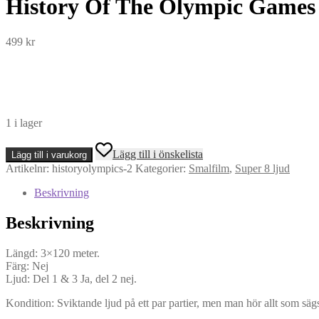
History Of The Olympic Games 
499
kr
1 i lager
History
Lägg till i önskelista
Lägg till i varukorg
Of
Artikelnr:
historyolympics-2
Kategorier:
Smalfilm
,
Super 8 ljud
The
Olympic
Beskrivning
Games
(Super
Beskrivning
8,
Ljud)
mängd
Längd: 3×120 meter.
Färg: Nej
Ljud: Del 1 & 3 Ja, del 2 nej.
Kondition: Sviktande ljud på ett par partier, men man hör allt som säg