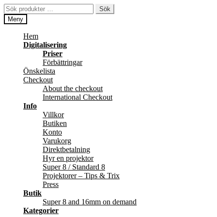
Hoppa
Hoppa
Sök
Sök
till
till
efter:
Meny
navigering
innehåll
Hem
Digitalisering
Priser
Förbättringar
Önskelista
Checkout
About the checkout
International Checkout
Info
Villkor
Butiken
Konto
Varukorg
Direktbetalning
Hyr en projektor
Super 8 / Standard 8
Projektorer – Tips & Trix
Press
Butik
Super 8 and 16mm on demand
Kategorier