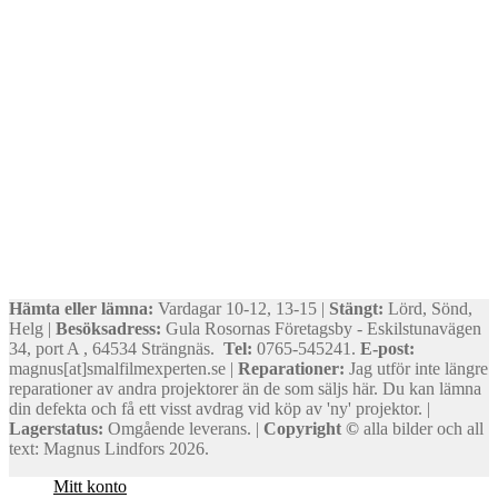
Hämta eller lämna:
Vardagar 10-12, 13-15 |
Stängt:
Lörd, Sönd,
Helg |
Besöksadress:
Gula Rosornas Företagsby - Eskilstunavägen
34, port A , 64534 Strängnäs.
Tel:
0765-545241.
E-post:
magnus[at]smalfilmexperten.se |
Reparationer:
Jag utför inte längre
reparationer av andra projektorer än de som säljs här. Du kan lämna
din defekta och få ett visst avdrag vid köp av 'ny' projektor. |
Lagerstatus:
Omgående leverans. |
Copyright ©
alla bilder och all
text: Magnus Lindfors 2026.
Mitt konto