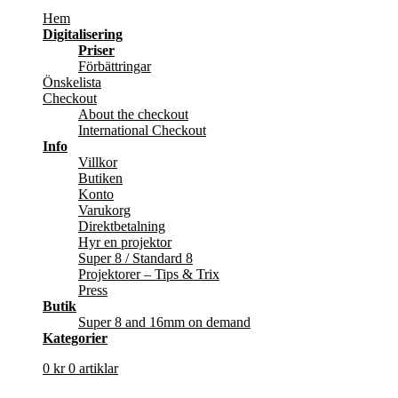
Hem
Digitalisering
Priser
Förbättringar
Önskelista
Checkout
About the checkout
International Checkout
Info
Villkor
Butiken
Konto
Varukorg
Direktbetalning
Hyr en projektor
Super 8 / Standard 8
Projektorer – Tips & Trix
Press
Butik
Super 8 and 16mm on demand
Kategorier
0
kr
0 artiklar