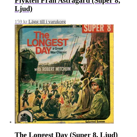
Flykten Från Astragard (Super 8,
Ljud)
159
kr
Lägg till i varukorg
The Longest Day (Super 8, Ljud)