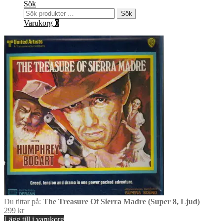
Sök
Sök
Sök
efter:
Varukorg
0
Du tittar på:
The Treasure Of Sierra Madre (Super 8, Ljud)
299
kr
Lägg till i varukorg