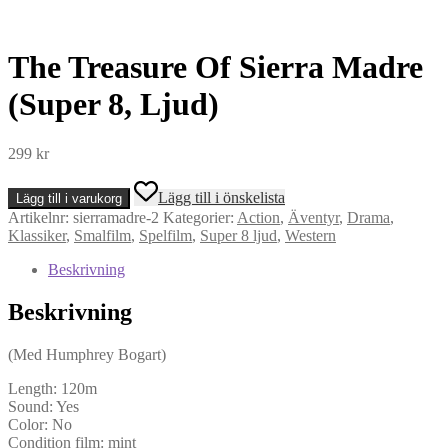
The Treasure Of Sierra Madre
(Super 8, Ljud)
299
kr
The
Lägg till i önskelista
Lägg till i varukorg
Treasure
Artikelnr:
sierramadre-2
Kategorier:
Action
,
Äventyr
,
Drama
,
Of
Klassiker
,
Smalfilm
,
Spelfilm
,
Super 8 ljud
,
Western
Sierra
Madre
Beskrivning
(Super
8,
Beskrivning
Ljud)
mängd
(Med Humphrey Bogart)
Length: 120m
Sound: Yes
Color: No
Condition film: mint