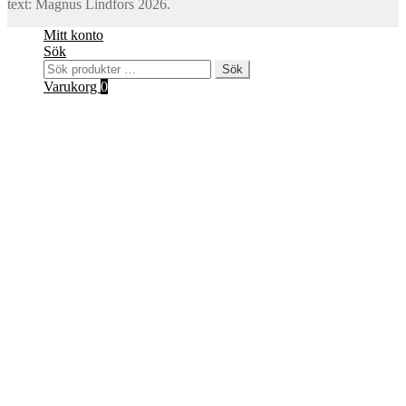
text: Magnus Lindfors 2026.
Mitt konto
Sök
Sök
Sök
efter:
Varukorg
0