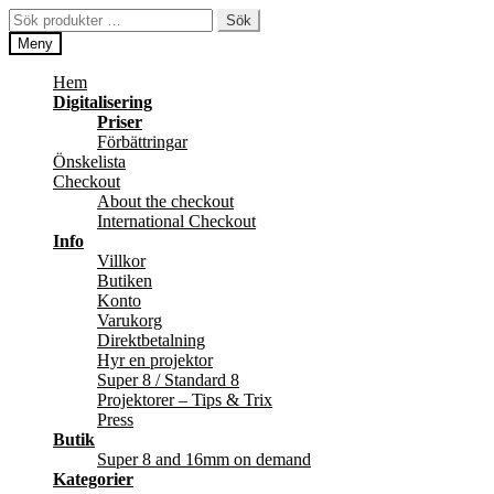
Hoppa
Hoppa
Sök
Sök
till
till
efter:
Meny
navigering
innehåll
Hem
Digitalisering
Priser
Förbättringar
Önskelista
Checkout
About the checkout
International Checkout
Info
Villkor
Butiken
Konto
Varukorg
Direktbetalning
Hyr en projektor
Super 8 / Standard 8
Projektorer – Tips & Trix
Press
Butik
Super 8 and 16mm on demand
Kategorier