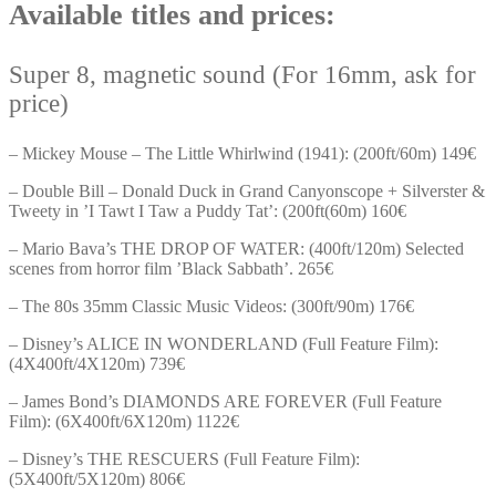
Available titles and prices:
Super 8, magnetic sound (For 16mm, ask for
price)
– Mickey Mouse – The Little Whirlwind (1941): (200ft/60m) 149€
– Double Bill – Donald Duck in Grand Canyonscope + Silverster &
Tweety in ’I Tawt I Taw a Puddy Tat’: (200ft(60m) 160€
– Mario Bava’s THE DROP OF WATER: (400ft/120m) Selected
scenes from horror film ’Black Sabbath’. 265€
– The 80s 35mm Classic Music Videos: (300ft/90m) 176€
– Disney’s ALICE IN WONDERLAND (Full Feature Film):
(4X400ft/4X120m) 739€
– James Bond’s DIAMONDS ARE FOREVER (Full Feature
Film): (6X400ft/6X120m) 1122€
– Disney’s THE RESCUERS (Full Feature Film):
(5X400ft/5X120m) 806€