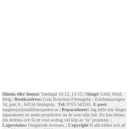
Hämta eller lämna:
Vardagar 10-12, 13-15 |
Stängt:
Lörd, Sönd,
Helg |
Besöksadress:
Gula Rosornas Företagsby - Eskilstunavägen
34, port A , 64534 Strängnäs.
Tel:
0765-545241.
E-post:
magnus[at]smalfilmexperten.se |
Reparationer:
Jag utför inte längre
reparationer av andra projektorer än de som säljs här. Du kan lämna
din defekta och få ett visst avdrag vid köp av 'ny' projektor. |
Lagerstatus:
Omgående leverans. |
Copyright ©
alla bilder och all