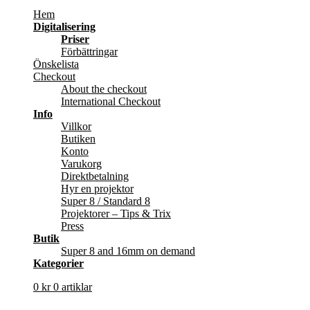
Hem
Digitalisering
Priser
Förbättringar
Önskelista
Checkout
About the checkout
International Checkout
Info
Villkor
Butiken
Konto
Varukorg
Direktbetalning
Hyr en projektor
Super 8 / Standard 8
Projektorer – Tips & Trix
Press
Butik
Super 8 and 16mm on demand
Kategorier
0
kr
0 artiklar