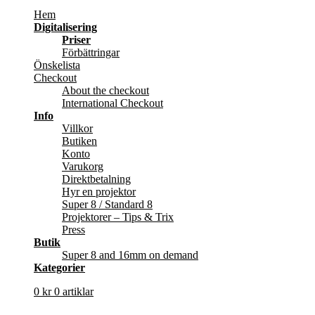
Hem
Digitalisering
Priser
Förbättringar
Önskelista
Checkout
About the checkout
International Checkout
Info
Villkor
Butiken
Konto
Varukorg
Direktbetalning
Hyr en projektor
Super 8 / Standard 8
Projektorer – Tips & Trix
Press
Butik
Super 8 and 16mm on demand
Kategorier
0
kr
0 artiklar