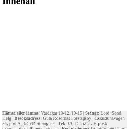
Innehåll
Hämta eller lämna:
Vardagar 10-12, 13-15 |
Stängt:
Lörd, Sönd,
Helg |
Besöksadress:
Gula Rosornas Företagsby - Eskilstunavägen
34, port A , 64534 Strängnäs.
Tel:
0765-545241.
E-post:
magnus[at]smalfilmexperten.se |
Reparationer:
Jag utför inte längre