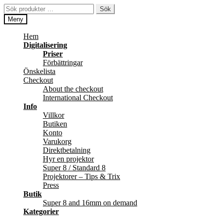
Hoppa
Hoppa
Sök
Sök
till
till
efter:
Meny
navigering
innehåll
Hem
Digitalisering
Priser
Förbättringar
Önskelista
Checkout
About the checkout
International Checkout
Info
Villkor
Butiken
Konto
Varukorg
Direktbetalning
Hyr en projektor
Super 8 / Standard 8
Projektorer – Tips & Trix
Press
Butik
Super 8 and 16mm on demand
Kategorier