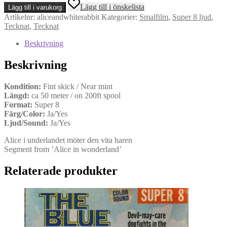
Alice
Lägg till i önskelista
Lägg till i varukorg
And
Artikelnr:
aliceandwhiterabbit
Kategorier:
Smalfilm
,
Super 8 ljud
,
The
Tecknat
,
Tecknat
White
Rabbit
Beskrivning
(Super
8,
Beskrivning
Ljud)
mängd
Kondition:
Fint skick / Near mint
Längd:
ca 50 meter / on 200ft spool
Format:
Super 8
Färg/Color:
Ja/Yes
Ljud/Sound:
Ja/Yes
Alice i underlandet möter den vita haren
Segment from ’Alice in wonderland’
Relaterade produkter