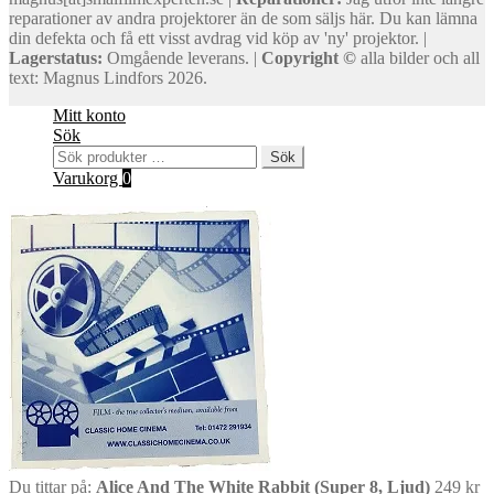
reparationer av andra projektorer än de som säljs här. Du kan lämna
din defekta och få ett visst avdrag vid köp av 'ny' projektor. |
Lagerstatus:
Omgående leverans. |
Copyright ©
alla bilder och all
text: Magnus Lindfors 2026.
Mitt konto
Sök
Sök
Sök
efter:
Varukorg
0
Du tittar på:
Alice And The White Rabbit (Super 8, Ljud)
249
kr