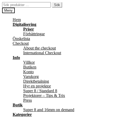
Hoppa
Hoppa
Sök
Sök
till
till
efter:
Meny
navigering
innehåll
Hem
Digitalisering
Priser
Förbättringar
Önskelista
Checkout
About the checkout
International Checkout
Info
Villkor
Butiken
Konto
Varukorg
Direktbetalning
Hyr en projektor
Super 8 / Standard 8
Projektorer – Tips & Trix
Press
Butik
Super 8 and 16mm on demand
Kategorier