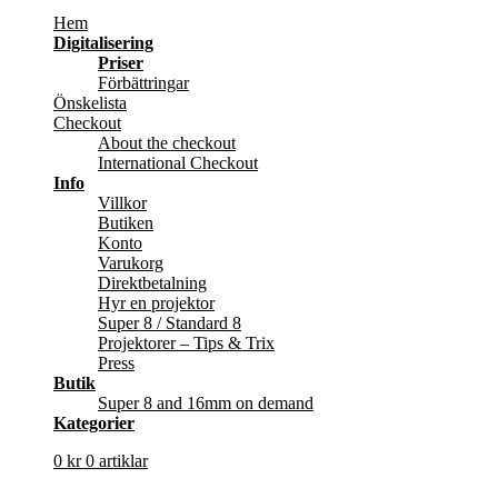
Hem
Digitalisering
Priser
Förbättringar
Önskelista
Checkout
About the checkout
International Checkout
Info
Villkor
Butiken
Konto
Varukorg
Direktbetalning
Hyr en projektor
Super 8 / Standard 8
Projektorer – Tips & Trix
Press
Butik
Super 8 and 16mm on demand
Kategorier
0
kr
0 artiklar