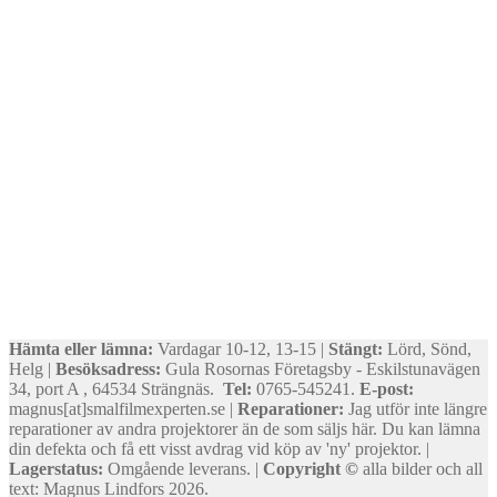
Hämta eller lämna:
Vardagar 10-12, 13-15 |
Stängt:
Lörd, Sönd,
Helg |
Besöksadress:
Gula Rosornas Företagsby - Eskilstunavägen
34, port A , 64534 Strängnäs.
Tel:
0765-545241.
E-post:
magnus[at]smalfilmexperten.se |
Reparationer:
Jag utför inte längre
reparationer av andra projektorer än de som säljs här. Du kan lämna
din defekta och få ett visst avdrag vid köp av 'ny' projektor. |
Lagerstatus:
Omgående leverans. |
Copyright ©
alla bilder och all
text: Magnus Lindfors 2026.