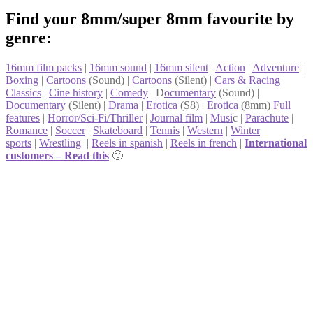
Find your 8mm/super 8mm favourite by
genre:
16mm film packs
|
16mm sound
|
16mm silent
|
Action
|
Adventure
|
Boxing
|
Cartoons
(Sound) |
Cartoons
(Silent) |
Cars & Racing
|
Classics
|
Cine history
|
Comedy
| D
ocumentary
(Sound) |
Documentary
(Silent) |
Drama
|
Erotica
(S8) |
Erotica
(8mm)
Full
features
|
Horror/Sci-Fi/Thriller
|
Journal film
|
Musi
c |
Parachute
|
Romance
|
Soccer
|
Skateboard
|
Tennis
|
Western
|
Winter
sports
|
Wrestling
|
Reels in spanish
|
Reels in french
|
International
customers – Read this
🙂