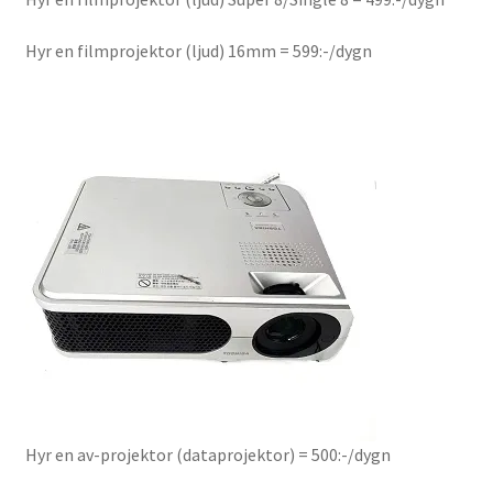
Hyr en projektor
Hyr en filmprojektor (ljud) 16mm = 599:-/dygn
Super 8 / Standard 8
Projektorer – Tips & Trix
Press
Butik
Super 8 and 16mm on demand
Kategorier
Hyr en av-projektor (dataprojektor) = 500:-/dygn