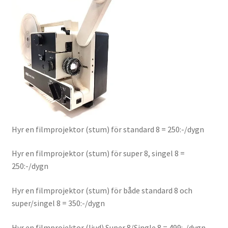
About the checkout
International Checkout
Info
Villkor
Butiken
Hyr en filmprojektor (stum) för standard 8 = 250:-/dygn
Konto
Hyr en filmprojektor (stum) för super 8, singel 8 =
250:-/dygn
Varukorg
Hyr en filmprojektor (stum) för både standard 8 och
super/singel 8 = 350:-/dygn
Direktbetalning
Hyr en filmprojektor (ljud) Super 8/Single 8 = 499:-/dygn