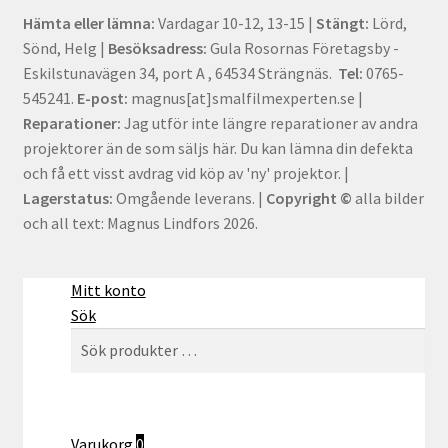
Hämta eller lämna:
Vardagar 10-12, 13-15 |
Stängt:
Lörd,
Sönd, Helg |
Besöksadress:
Gula Rosornas Företagsby -
Eskilstunavägen 34, port A , 64534 Strängnäs.
Tel:
0765-
545241.
E-post:
magnus[at]smalfilmexperten.se |
Reparationer:
Jag utför inte längre reparationer av andra
projektorer än de som säljs här. Du kan lämna din defekta
och få ett visst avdrag vid köp av 'ny' projektor. |
Lagerstatus:
Omgående leverans. |
Copyright ©
alla bilder
och all text: Magnus Lindfors 2026.
Mitt konto
Sök
Sök
Sök
efter:
Varukorg
0