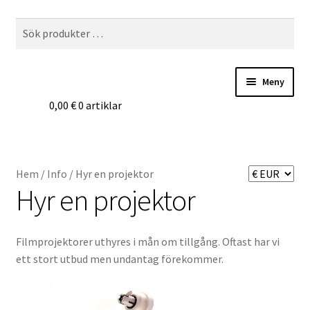
Hoppa
Hoppa
Sök
Sök
till
till
efter:
navigering
innehåll
Meny
0,00
€
0 artiklar
Hem
Digitalisering
Hem
/
Info
/
Hyr en projektor
Priser
Hyr en projektor
Förbättringar
Filmprojektorer uthyres i mån om tillgång. Oftast har vi
ett stort utbud men undantag förekommer.
Önskelista
Checkout