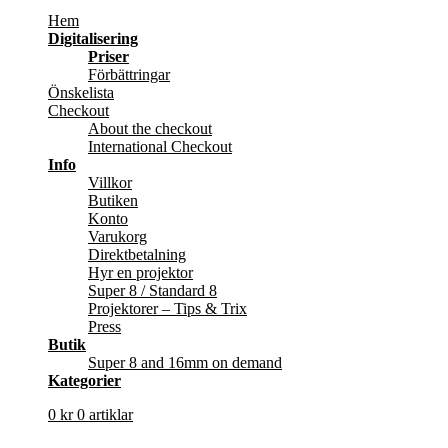
Hem
Digitalisering
Priser
Förbättringar
Önskelista
Checkout
About the checkout
International Checkout
Info
Villkor
Butiken
Konto
Varukorg
Direktbetalning
Hyr en projektor
Super 8 / Standard 8
Projektorer – Tips & Trix
Press
Butik
Super 8 and 16mm on demand
Kategorier
0
kr
0 artiklar