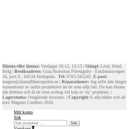
Hämta eller lämna:
Vardagar 10-12, 13-15 |
Stängt:
Lörd, Sönd,
Helg |
Besöksadress:
Gula Rosornas Företagsby - Eskilstunavägen
34, port A , 64534 Strängnäs.
Tel:
0765-545241.
E-post:
magnus[at]smalfilmexperten.se |
Reparationer:
Jag utför inte längre
reparationer av andra projektorer än de som säljs här. Du kan lämna
din defekta och få ett visst avdrag vid köp av 'ny' projektor. |
Lagerstatus:
Omgående leverans. |
Copyright ©
alla bilder och all
text: Magnus Lindfors 2026.
Mitt konto
Sök
Sök
Sök
efter:
Varukorg
0