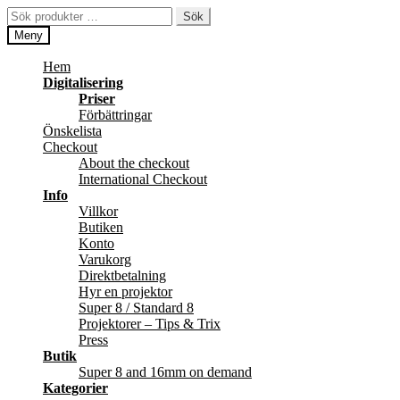
Hoppa
Hoppa
Sök
Sök
till
till
efter:
Meny
navigering
innehåll
Hem
Digitalisering
Priser
Förbättringar
Önskelista
Checkout
About the checkout
International Checkout
Info
Villkor
Butiken
Konto
Varukorg
Direktbetalning
Hyr en projektor
Super 8 / Standard 8
Projektorer – Tips & Trix
Press
Butik
Super 8 and 16mm on demand
Kategorier