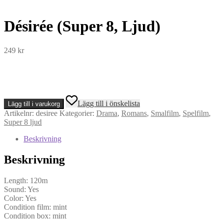
Désirée (Super 8, Ljud)
249
kr
Désirée
Lägg till i önskelista
Lägg till i varukorg
(Super
Artikelnr:
desiree
Kategorier:
Drama
,
Romans
,
Smalfilm
,
Spelfilm
,
8,
Super 8 ljud
Ljud)
mängd
Beskrivning
Beskrivning
Length: 120m
Sound: Yes
Color: Yes
Condition film: mint
Condition box: mint