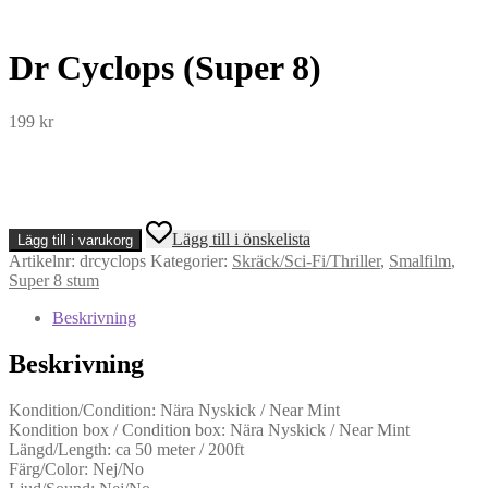
Dr Cyclops (Super 8)
199
kr
Dr
Lägg till i önskelista
Lägg till i varukorg
Cyclops
Artikelnr:
drcyclops
Kategorier:
Skräck/Sci-Fi/Thriller
,
Smalfilm
,
(Super
Super 8 stum
8)
mängd
Beskrivning
Beskrivning
Kondition/Condition: Nära Nyskick / Near Mint
Kondition box / Condition box: Nära Nyskick / Near Mint
Längd/Length: ca 50 meter / 200ft
Färg/Color: Nej/No