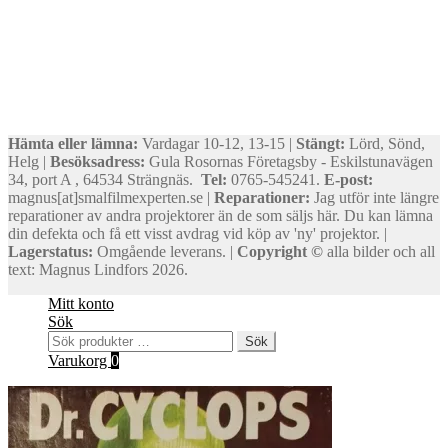
Hämta eller lämna:
Vardagar 10-12, 13-15 |
Stängt:
Lörd, Sönd,
Helg |
Besöksadress:
Gula Rosornas Företagsby - Eskilstunavägen
34, port A , 64534 Strängnäs.
Tel:
0765-545241.
E-post:
magnus[at]smalfilmexperten.se |
Reparationer:
Jag utför inte längre
reparationer av andra projektorer än de som säljs här. Du kan lämna
din defekta och få ett visst avdrag vid köp av 'ny' projektor. |
Lagerstatus:
Omgående leverans. |
Copyright ©
alla bilder och all
text: Magnus Lindfors 2026.
Mitt konto
Sök
Sök
Sök
efter:
Varukorg
0