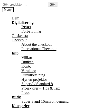
Hoppa
Hoppa
Sök
Sök
till
till
efter:
Meny
navigering
innehåll
Hem
Digitalisering
Priser
Förbättringar
Önskelista
Checkout
About the checkout
International Checkout
Info
Villkor
Butiken
Konto
Varukorg
Direktbetalning
Hyr en projektor
Super 8 / Standard 8
Projektorer – Tips & Trix
Press
Butik
Super 8 and 16mm on demand
Kategorier