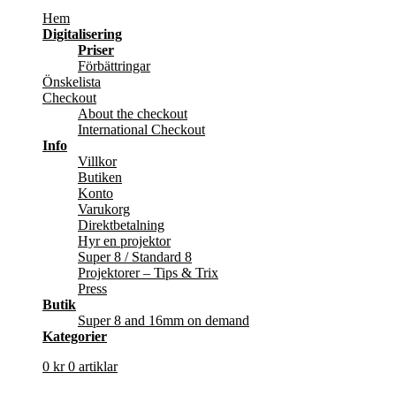
Hem
Digitalisering
Priser
Förbättringar
Önskelista
Checkout
About the checkout
International Checkout
Info
Villkor
Butiken
Konto
Varukorg
Direktbetalning
Hyr en projektor
Super 8 / Standard 8
Projektorer – Tips & Trix
Press
Butik
Super 8 and 16mm on demand
Kategorier
0
kr
0 artiklar