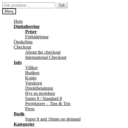
Hoppa
Hoppa
Sök
Sök
till
till
efter:
Meny
navigering
innehåll
Hem
Digitalisering
Priser
Förbättringar
Önskelista
Checkout
About the checkout
International Checkout
Info
Villkor
Butiken
Konto
Varukorg
Direktbetalning
Hyr en projektor
Super 8 / Standard 8
Projektorer – Tips & Trix
Press
Butik
Super 8 and 16mm on demand
Kategorier