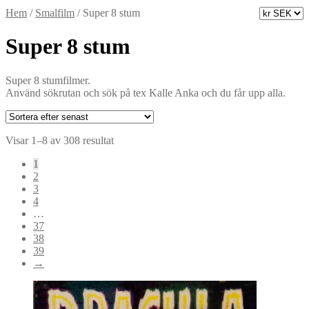
Hem
/
Smalfilm
/
Super 8 stum
Super 8 stum
Super 8 stumfilmer.
Använd sökrutan och sök på tex Kalle Anka och du får upp alla.
Sortera
Visar 1–8 av 308 resultat
efter
1
senaste
2
3
4
…
37
38
39
→