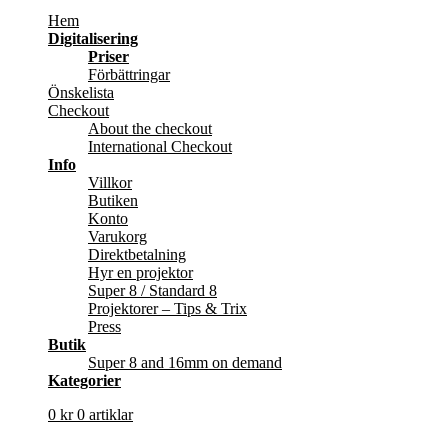
Hem
Digitalisering
Priser
Förbättringar
Önskelista
Checkout
About the checkout
International Checkout
Info
Villkor
Butiken
Konto
Varukorg
Direktbetalning
Hyr en projektor
Super 8 / Standard 8
Projektorer – Tips & Trix
Press
Butik
Super 8 and 16mm on demand
Kategorier
0
kr
0 artiklar