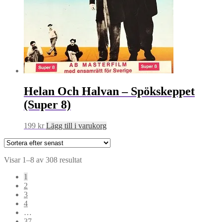
Helan Och Halvan – Spökskeppet
(Super 8)
199
kr
Lägg till i varukorg
Sortera
Visar 1–8 av 308 resultat
efter
1
senaste
2
3
4
…
37