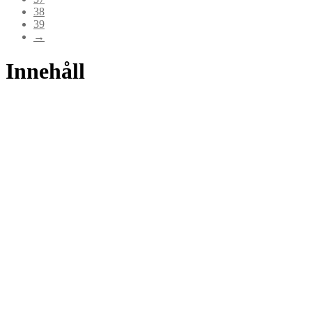
38
39
→
Innehåll