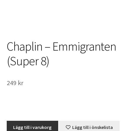
International Checkout
Info
Villkor
Chaplin – Emmigranten
Butiken
(Super 8)
Konto
249
kr
Varukorg
Direktbetalning
Hyr en projektor
Chaplin
Lägg till i varukorg
Lägg till i önskelista
Super 8 / Standard 8