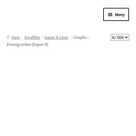
Hoppa
Hoppa
Meny
till
till
navigering
innehåll
Hem
Hem
Smalfilm
Super 8 stum
Chaplin –
Emmigranten (Super 8)
Digitalisering
Priser
Förbättringar
Önskelista
Checkout
About the checkout