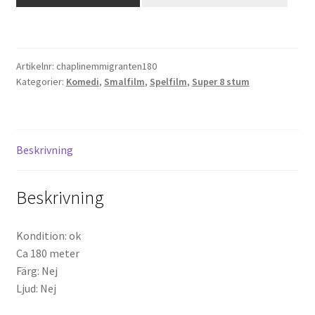
-
Emmigranten
Projektorer – Tips & Trix
(Super
8)
Artikelnr:
chaplinemmigranten180
Press
mängd
Kategorier:
Komedi
,
Smalfilm
,
Spelfilm
,
Super 8 stum
Butik
Super 8 and 16mm on demand
Beskrivning
Kategorier
Beskrivning
Kondition: ok
Ca 180 meter
Färg: Nej
Ljud: Nej