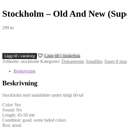
Stockholm – Old And New (Supe
299
kr
Stockholm
Lägg till i önskelista
Lägg till i varukorg
-
Artikelnr:
stockholm
Kategorier:
Dokumentär
,
Smalfilm
,
Super 8 stu
Old
And
Beskrivning
New
(Super
Beskrivning
8)
mängd
Stockholm med stadsbilder under tidigt 60-tal
Color: Yes
Sound: No
Length: 45-50 mtr
Condition: good, some faded colors
Box: good