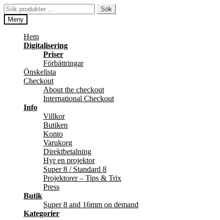
Hoppa
Hoppa
Sök
Sök
till
till
efter:
Meny
navigering
innehåll
Hem
Digitalisering
Priser
Förbättringar
Önskelista
Checkout
About the checkout
International Checkout
Info
Villkor
Butiken
Konto
Varukorg
Direktbetalning
Hyr en projektor
Super 8 / Standard 8
Projektorer – Tips & Trix
Press
Butik
Super 8 and 16mm on demand
Kategorier