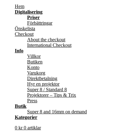
Hem
Digitalisering
Priser
Förbättringar
Önskelista
Checkout
About the checkout
International Checkout
Info
Villkor
Butiken
Konto
Varukorg
Direktbetalning
Hyr en projektor
Super 8 / Standard 8
Projektorer – Tips & Trix
Press
Butik
Super 8 and 16mm on demand
Kategorier
0
kr
0 artiklar