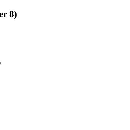
r 8)
m