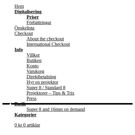
Hem
Digitalisering
Priser
Förbättringar
Önskelista
Checkout
About the checkout
International Checkout
Info
Villkor
Butiken
Konto
Varukorg
Direktbetalning
Hyr en projektor
Super 8 / Standard 8
Projektorer – Tips & Trix
Press
Butik
Super 8 and 16mm on demand
Kategorier
0
kr
0 artiklar