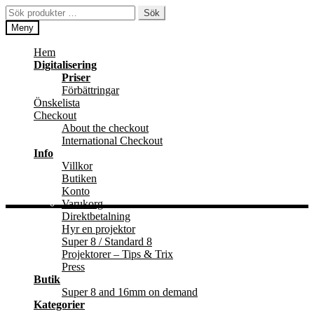
Hoppa
Hoppa
Sök
Sök
till
till
efter:
Meny
navigering
innehåll
Hem
Digitalisering
Priser
Förbättringar
Önskelista
Checkout
About the checkout
International Checkout
Info
Villkor
Butiken
Konto
Varukorg
Direktbetalning
Hyr en projektor
Super 8 / Standard 8
Projektorer – Tips & Trix
Press
Butik
Super 8 and 16mm on demand
Kategorier