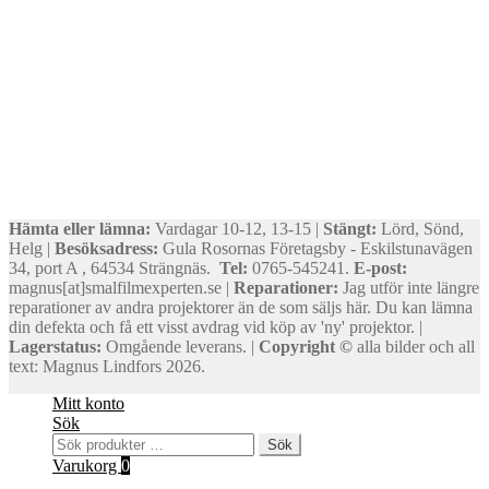
Hämta eller lämna:
Vardagar 10-12, 13-15 |
Stängt:
Lörd, Sönd,
Helg |
Besöksadress:
Gula Rosornas Företagsby - Eskilstunavägen
34, port A , 64534 Strängnäs.
Tel:
0765-545241.
E-post:
magnus[at]smalfilmexperten.se |
Reparationer:
Jag utför inte längre
reparationer av andra projektorer än de som säljs här. Du kan lämna
din defekta och få ett visst avdrag vid köp av 'ny' projektor. |
Lagerstatus:
Omgående leverans. |
Copyright ©
alla bilder och all
text: Magnus Lindfors 2026.
Mitt konto
Sök
Sök
Sök
efter:
Varukorg
0