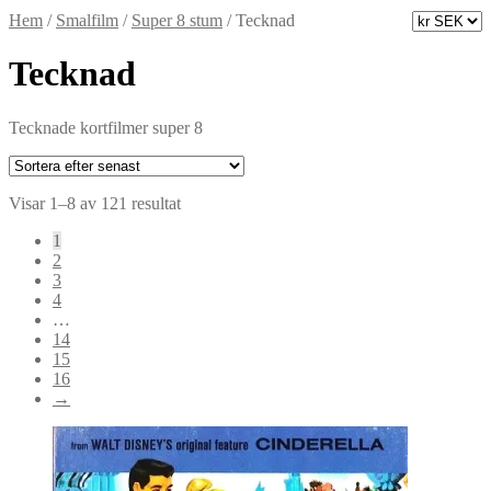
Hem
/
Smalfilm
/
Super 8 stum
/
Tecknad
Tecknad
Tecknade kortfilmer super 8
Sortera
Visar 1–8 av 121 resultat
efter
1
senaste
2
3
4
…
14
15
16
→