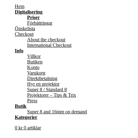
Hem
Digitalisering
Priser
Förbättringar
Önskelista
Checkout
About the checkout
International Checkout
Info
Villkor
Butiken
Konto
Varukorg
Direktbetalning
Hyr en projektor
Super 8 / Standard 8
Projektorer – Tips & Trix
Press
Butik
Super 8 and 16mm on demand
Kategorier
0
kr
0 artiklar