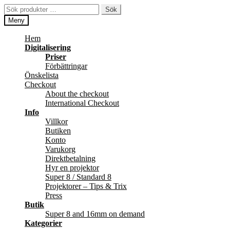
Hoppa
Hoppa
Sök
Sök
till
till
efter:
Meny
navigering
innehåll
Hem
Digitalisering
Priser
Förbättringar
Önskelista
Checkout
About the checkout
International Checkout
Info
Villkor
Butiken
Konto
Varukorg
Direktbetalning
Hyr en projektor
Super 8 / Standard 8
Projektorer – Tips & Trix
Press
Butik
Super 8 and 16mm on demand
Kategorier