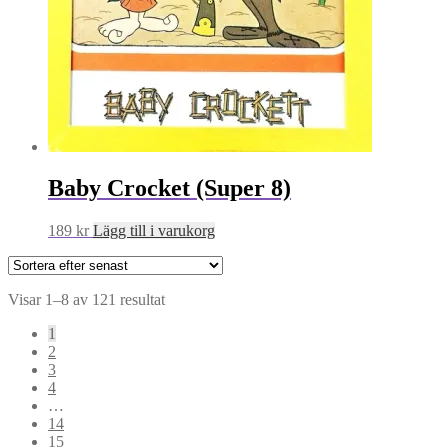
Baby Crocket (Super 8)
189
kr
Lägg till i varukorg
Sortera
Visar 1–8 av 121 resultat
efter
1
senaste
2
3
4
…
14
15