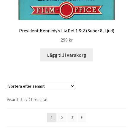
President Kennedy’s Liv Del 1 & 2 (Super 8, Ljud)
299
kr
Lägg till i varukorg
Sortera
Visar 1–8 av 21 resultat
efter
senaste
1
2
3