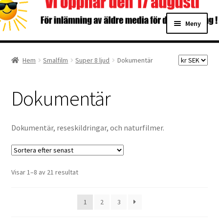
Hoppa
Hoppa
Meny
till
till
navigering
innehåll
Hem
Hem
Smalfilm
Super 8 ljud
Dokumentär
Digitalisering
Dokumentär
Priser
Förbättringar
Dokumentär, reseskildringar, och naturfilmer.
Önskelista
Sortera
Visar 1–8 av 21 resultat
Checkout
efter
senaste
About the checkout
1
2
3