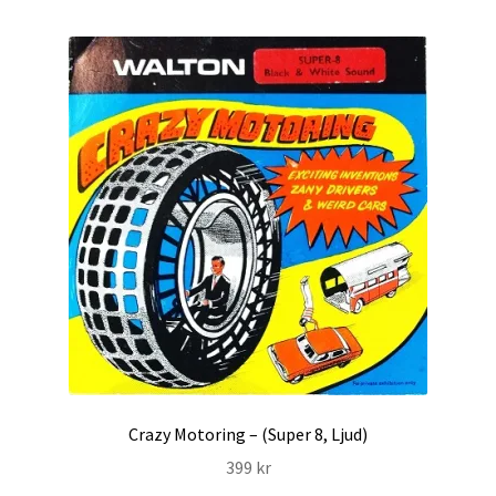
International Checkout
Info
Villkor
Butiken
Konto
Varukorg
Direktbetalning
Hyr en projektor
Crazy Motoring – (Super 8, Ljud)
399
kr
Super 8 / Standard 8