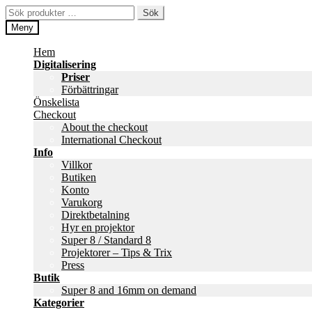
Hoppa
Hoppa
Sök
Sök
till
till
efter:
Meny
navigering
innehåll
Hem
Digitalisering
Priser
Förbättringar
Önskelista
Checkout
About the checkout
International Checkout
Info
Villkor
Butiken
Konto
Varukorg
Direktbetalning
Hyr en projektor
Super 8 / Standard 8
Projektorer – Tips & Trix
Press
Butik
Super 8 and 16mm on demand
Kategorier