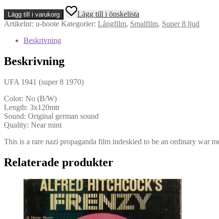
U-
Lägg till i önskelista
Lägg till i varukorg
Boote
Artikelnr:
u-boote
Kategorier:
Långfilm
,
Smalfilm
,
Super 8 ljud
Westwärts!
-
Beskrivning
3x120m
(Super
Beskrivning
8,
Ljud)
mängd
UFA 1941 (super 8 1970)
Color: No (B/W)
Length: 3x120mtr
Sound: Original german sound
Quality: Near mint
This is a rare nazi propaganda film indeskied to be an ordinary war mo
Relaterade produkter