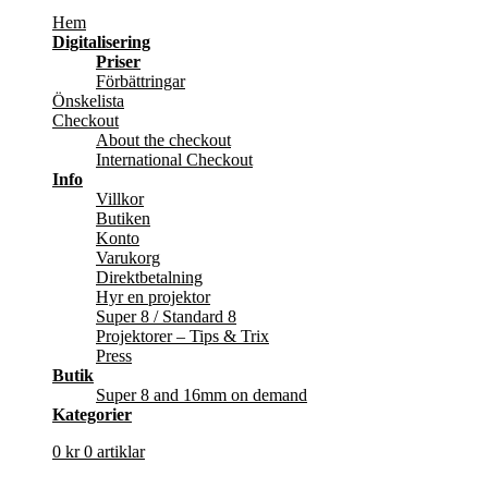
Hem
Digitalisering
Priser
Förbättringar
Önskelista
Checkout
About the checkout
International Checkout
Info
Villkor
Butiken
Konto
Varukorg
Direktbetalning
Hyr en projektor
Super 8 / Standard 8
Projektorer – Tips & Trix
Press
Butik
Super 8 and 16mm on demand
Kategorier
0
kr
0 artiklar