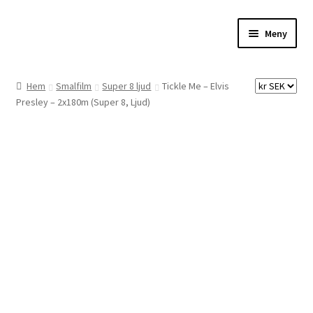
Hoppa
Hoppa
Meny
till
till
navigering
innehåll
Hem
Hem
Smalfilm
Super 8 ljud
Tickle Me – Elvis
Presley – 2x180m (Super 8, Ljud)
Digitalisering
Priser
Förbättringar
Önskelista
Checkout
About the checkout