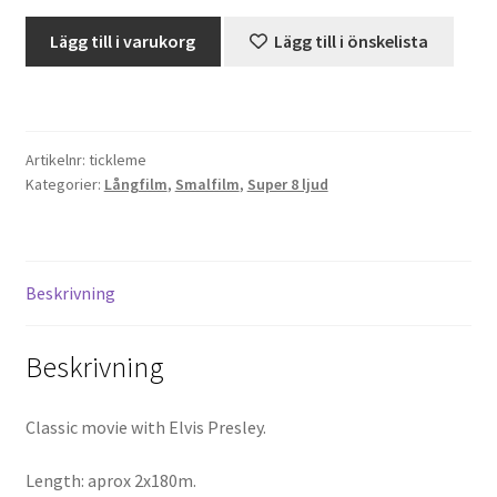
Tickle
Lägg till i varukorg
Lägg till i önskelista
Projektorer – Tips & Trix
Me
-
Press
Elvis
Presley
Artikelnr:
tickleme
-
Butik
Kategorier:
Långfilm
,
Smalfilm
,
Super 8 ljud
2x180m
(Super
Super 8 and 16mm on demand
8,
Ljud)
Kategorier
Beskrivning
mängd
Beskrivning
Classic movie with Elvis Presley.
Length: aprox 2x180m.