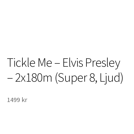
International Checkout
Info
Villkor
Butiken
Tickle Me – Elvis Presley
Konto
– 2x180m (Super 8, Ljud)
Varukorg
1499
kr
Direktbetalning
Hyr en projektor
Super 8 / Standard 8