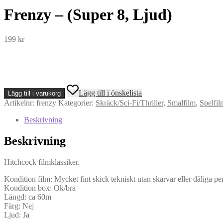
Frenzy – (Super 8, Ljud)
199
kr
Frenzy
Lägg till i önskelista
Lägg till i varukorg
-
Artikelnr:
frenzy
Kategorier:
Skräck/Sci-Fi/Thriller
,
Smalfilm
,
Spelfil
(Super
8,
Beskrivning
Ljud)
mängd
Beskrivning
Hitchcock filmklassiker.
Kondition film: Mycket fint skick tekniskt utan skarvar eller dåliga per
Kondition box: Ok/bra
Längd: ca 60m
Färg: Nej
Ljud: Ja