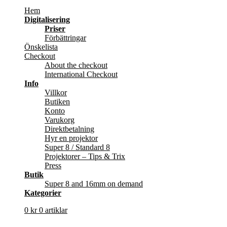
Hem
Digitalisering
Priser
Förbättringar
Önskelista
Checkout
About the checkout
International Checkout
Info
Villkor
Butiken
Konto
Varukorg
Direktbetalning
Hyr en projektor
Super 8 / Standard 8
Projektorer – Tips & Trix
Press
Butik
Super 8 and 16mm on demand
Kategorier
0
kr
0 artiklar