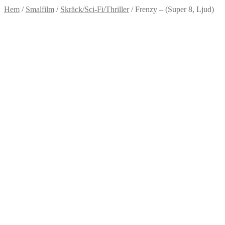
Hem
/
Smalfilm
/
Skräck/Sci-Fi/Thriller
/
Frenzy – (Super 8, Ljud)