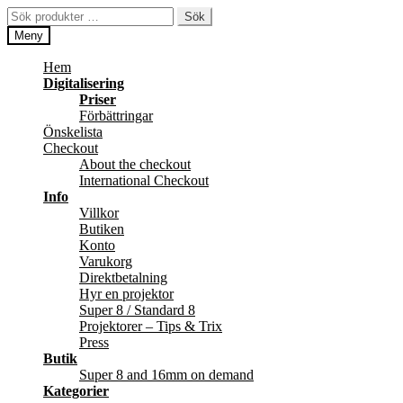
Hoppa
Hoppa
Sök
Sök
till
till
efter:
Meny
navigering
innehåll
Hem
Digitalisering
Priser
Förbättringar
Önskelista
Checkout
About the checkout
International Checkout
Info
Villkor
Butiken
Konto
Varukorg
Direktbetalning
Hyr en projektor
Super 8 / Standard 8
Projektorer – Tips & Trix
Press
Butik
Super 8 and 16mm on demand
Kategorier