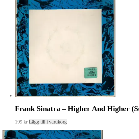
Frank Sinatra – Higher And Higher (S
199
kr
Lägg till i varukorg