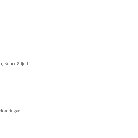
m
,
Super 8 ljud
foreringar.