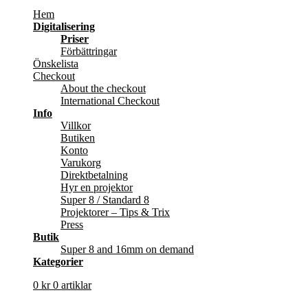
Hem
Digitalisering
Priser
Förbättringar
Önskelista
Checkout
About the checkout
International Checkout
Info
Villkor
Butiken
Konto
Varukorg
Direktbetalning
Hyr en projektor
Super 8 / Standard 8
Projektorer – Tips & Trix
Press
Butik
Super 8 and 16mm on demand
Kategorier
0
kr
0 artiklar