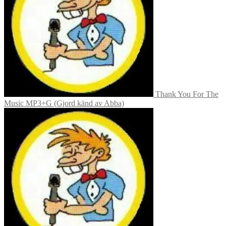
Thank You For The
Music MP3+G (Gjord känd av Abba)