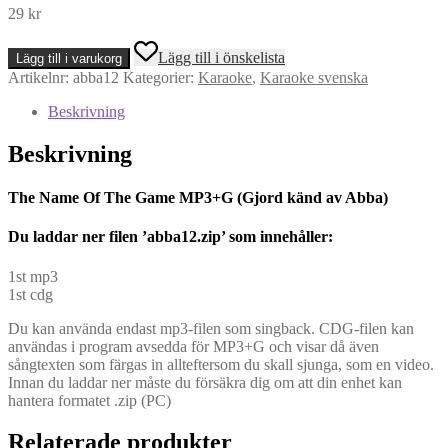
29
kr
The
Lägg till i önskelista
Lägg till i varukorg
Name
Artikelnr:
abba12
Kategorier:
Karaoke
,
Karaoke svenska
Of
The
Beskrivning
Game
MP3+G
Beskrivning
(Gjord
känd
av
The Name Of The Game MP3+G (Gjord känd av Abba)
Abba)
mängd
Du l
addar ner filen ’abba12.zip’ som innehåller:
1st mp3
1st cdg
Du kan använda endast mp3-filen som singback. CDG-filen kan
användas i program avsedda för MP3+G och visar då även
sångtexten som färgas in allteftersom du skall sjunga, som en video.
Innan du laddar ner måste du försäkra dig om att din enhet kan
hantera formatet .zip (PC)
Relaterade produkter