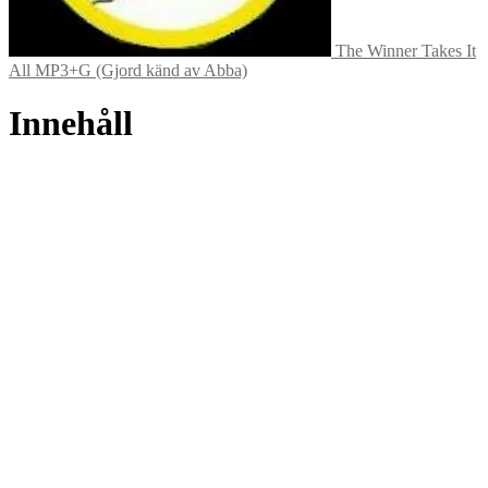
The Winner Takes It
All MP3+G (Gjord känd av Abba)
Innehåll