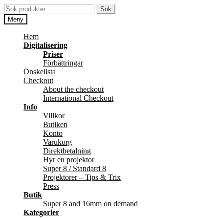
Hoppa
Hoppa
Sök
Sök
till
till
efter:
Meny
navigering
innehåll
Hem
Digitalisering
Priser
Förbättringar
Önskelista
Checkout
About the checkout
International Checkout
Info
Villkor
Butiken
Konto
Varukorg
Direktbetalning
Hyr en projektor
Super 8 / Standard 8
Projektorer – Tips & Trix
Press
Butik
Super 8 and 16mm on demand
Kategorier