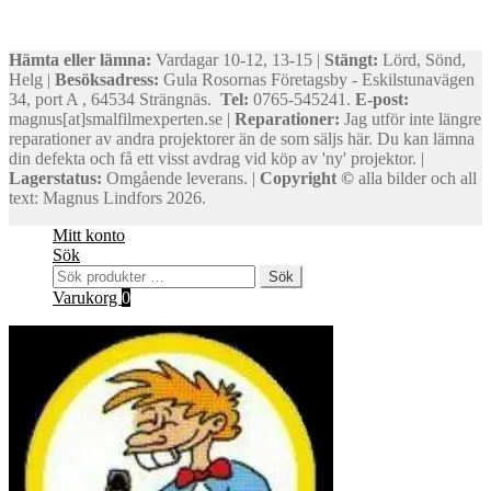
Hämta eller lämna:
Vardagar 10-12, 13-15 |
Stängt:
Lörd, Sönd,
Helg |
Besöksadress:
Gula Rosornas Företagsby - Eskilstunavägen
34, port A , 64534 Strängnäs.
Tel:
0765-545241.
E-post:
magnus[at]smalfilmexperten.se |
Reparationer:
Jag utför inte längre
reparationer av andra projektorer än de som säljs här. Du kan lämna
din defekta och få ett visst avdrag vid köp av 'ny' projektor. |
Lagerstatus:
Omgående leverans. |
Copyright ©
alla bilder och all
text: Magnus Lindfors 2026.
Mitt konto
Sök
Sök
Sök
efter:
Varukorg
0