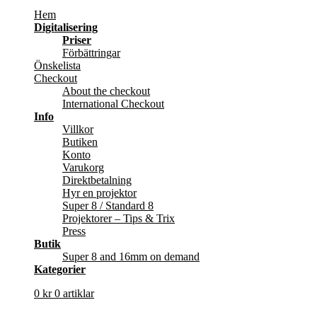
Hem
Digitalisering
Priser
Förbättringar
Önskelista
Checkout
About the checkout
International Checkout
Info
Villkor
Butiken
Konto
Varukorg
Direktbetalning
Hyr en projektor
Super 8 / Standard 8
Projektorer – Tips & Trix
Press
Butik
Super 8 and 16mm on demand
Kategorier
0
kr
0 artiklar