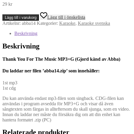
29
kr
Thank
Lägg till i önskelista
Lägg till i varukorg
You
Artikelnr:
abba14
Kategorier:
Karaoke
,
Karaoke svenska
For
The
Beskrivning
Music
MP3+G
Beskrivning
(Gjord
känd
av
Thank You For The Music MP3+G (Gjord känd av Abba)
Abba)
mängd
Du l
addar ner filen ’abba14.zip’ som innehåller:
1st mp3
1st cdg
Du kan använda endast mp3-filen som singback. CDG-filen kan
användas i program avsedda för MP3+G och visar då även
sångtexten som färgas in allteftersom du skall sjunga, som en video.
Innan du laddar ner måste du försäkra dig om att din enhet kan
hantera formatet .zip (PC)
Relaterade produkter