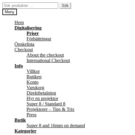
Hoppa
Hoppa
Sök
Sök
till
till
efter:
Meny
navigering
innehåll
Hem
Digitalisering
Priser
Förbättringar
Önskelista
Checkout
About the checkout
International Checkout
Info
Villkor
Butiken
Konto
Varukorg
Direktbetalning
Hyr en projektor
Super 8 / Standard 8
Projektorer – Tips & Trix
Press
Butik
Super 8 and 16mm on demand
Kategorier