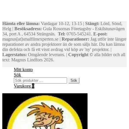
Hämta eller lämna:
Vardagar 10-12, 13-15 |
Stängt:
Lörd, Sönd,
Helg |
Besöksadress:
Gula Rosornas Företagsby - Eskilstunavägen
34, port A , 64534 Strängnäs.
Tel:
0765-545241.
E-post:
magnus[at]smalfilmexperten.se |
Reparationer:
Jag utför inte längre
reparationer av andra projektorer än de som säljs här. Du kan lämna
din defekta och få ett visst avdrag vid köp av 'ny' projektor. |
Lagerstatus:
Omgående leverans. |
Copyright ©
alla bilder och all
text: Magnus Lindfors 2026.
Mitt konto
Sök
Sök
Sök
efter:
Varukorg
0