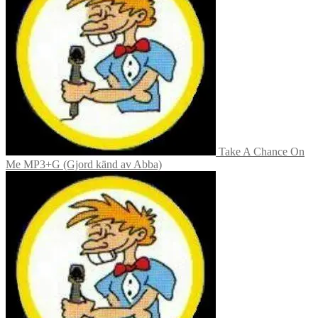
Take A Chance On
Me MP3+G (Gjord känd av Abba)