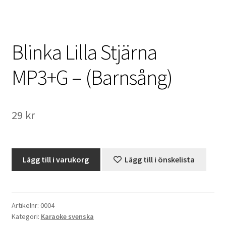
International Checkout
Info
Blinka Lilla Stjärna
Villkor
MP3+G – (Barnsång)
Butiken
29
kr
Konto
Varukorg
Blinka
Lägg till i varukorg
Lägg till i önskelista
Lilla
Direktbetalning
Stjärna
MP3+G
Hyr en projektor
–
Artikelnr:
0004
Kategori:
Karaoke svenska
(Barnsång)
Super 8 / Standard 8