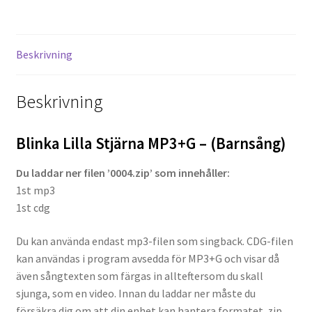
mängd
Projektorer – Tips & Trix
Beskrivning
Press
Beskrivning
Butik
Blinka Lilla Stjärna MP3+G – (Barnsång)
Super 8 and 16mm on demand
Du laddar ner filen ’0004.zip’ som innehåller:
Kategorier
1st mp3
1st cdg
Du kan använda endast mp3-filen som singback. CDG-filen
kan användas i program avsedda för MP3+G och visar då
även sångtexten som färgas in allteftersom du skall
sjunga, som en video. Innan du laddar ner måste du
försäkra dig om att din enhet kan hantera formatet .zip