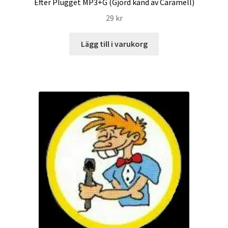
Efter Plugget MP3+G (Gjord känd av Caramell)
29
kr
Lägg till i varukorg