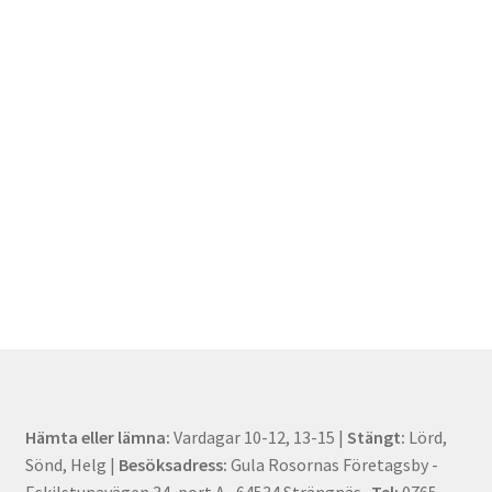
Hämta eller lämna:
Vardagar 10-12, 13-15 |
Stängt:
Lörd,
Sönd, Helg |
Besöksadress:
Gula Rosornas Företagsby -
Eskilstunavägen 34, port A , 64534 Strängnäs.
Tel:
0765-