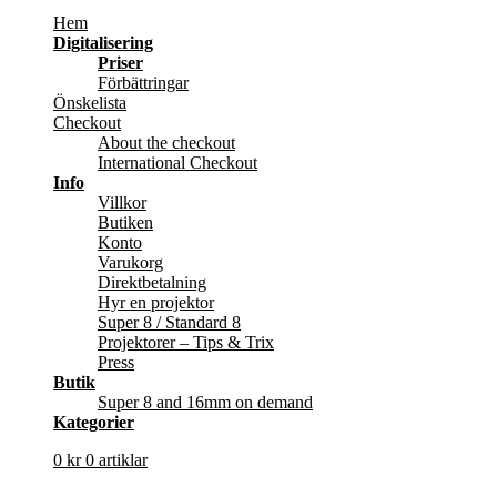
Hem
Digitalisering
Priser
Förbättringar
Önskelista
Checkout
About the checkout
International Checkout
Info
Villkor
Butiken
Konto
Varukorg
Direktbetalning
Hyr en projektor
Super 8 / Standard 8
Projektorer – Tips & Trix
Press
Butik
Super 8 and 16mm on demand
Kategorier
0
kr
0 artiklar