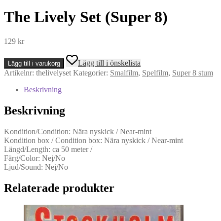
The Lively Set (Super 8)
129
kr
The
Lägg till i önskelista
Lägg till i varukorg
Lively
Artikelnr:
thelivelyset
Kategorier:
Smalfilm
,
Spelfilm
,
Super 8 stum
Set
(Super
Beskrivning
8)
mängd
Beskrivning
Kondition/Condition: Nära nyskick / Near-mint
Kondition box / Condition box: Nära nyskick / Near-mint
Längd/Length: ca 50 meter /
Färg/Color: Nej/No
Ljud/Sound: Nej/No
Relaterade produkter