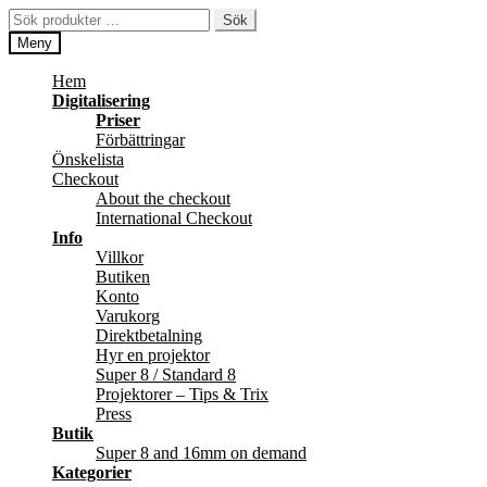
Hoppa
Hoppa
Sök
Sök
till
till
efter:
Meny
navigering
innehåll
Hem
Digitalisering
Priser
Förbättringar
Önskelista
Checkout
About the checkout
International Checkout
Info
Villkor
Butiken
Konto
Varukorg
Direktbetalning
Hyr en projektor
Super 8 / Standard 8
Projektorer – Tips & Trix
Press
Butik
Super 8 and 16mm on demand
Kategorier