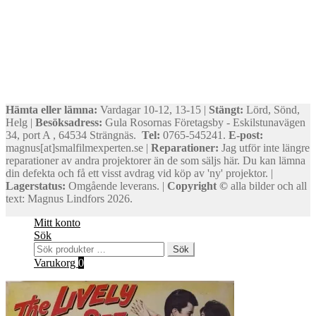
Hämta eller lämna:
Vardagar 10-12, 13-15 |
Stängt:
Lörd, Sönd,
Helg |
Besöksadress:
Gula Rosornas Företagsby - Eskilstunavägen
34, port A , 64534 Strängnäs.
Tel:
0765-545241.
E-post:
magnus[at]smalfilmexperten.se |
Reparationer:
Jag utför inte längre
reparationer av andra projektorer än de som säljs här. Du kan lämna
din defekta och få ett visst avdrag vid köp av 'ny' projektor. |
Lagerstatus:
Omgående leverans. |
Copyright ©
alla bilder och all
text: Magnus Lindfors 2026.
Mitt konto
Sök
Sök
Sök
efter:
Varukorg
0