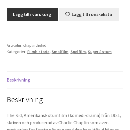
Charlie
Projektorer – Tips & Trix
Lägg till i varukorg
Lägg till i önskelista
Chaplin
-
Press
The
Kid
Butik
Artikelnr:
chaplinthekid
(1921)
Kategorier:
Filmhistoria
,
Smalfilm
,
Spelfilm
,
Super 8 stum
mängd
Super 8 and 16mm on demand
Kategorier
Beskrivning
Beskrivning
The Kid, Amerikansk stumfilm (komedi-drama) från 1921,
skriven och producerad av Charlie Chaplin som även
medverkar för första gången med den karaktär vi känner