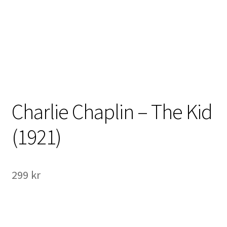
International Checkout
Info
Villkor
Butiken
Charlie Chaplin – The Kid
Konto
(1921)
Varukorg
Direktbetalning
299
kr
Hyr en projektor
Super 8 / Standard 8