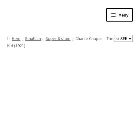
Hoppa
Hoppa
Meny
till
till
navigering
innehåll
Hem
Hem
Smalfilm
Super 8 stum
Charlie Chaplin – The
Kid (1921)
Digitalisering
Priser
Förbättringar
Önskelista
Checkout
About the checkout