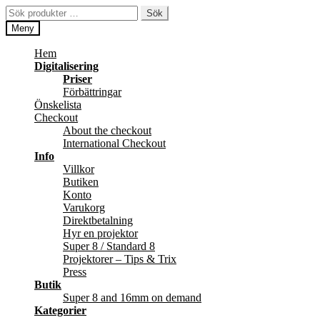
Hoppa
Hoppa
Sök
Sök
till
till
efter:
Meny
navigering
innehåll
Hem
Digitalisering
Priser
Förbättringar
Önskelista
Checkout
About the checkout
International Checkout
Info
Villkor
Butiken
Konto
Varukorg
Direktbetalning
Hyr en projektor
Super 8 / Standard 8
Projektorer – Tips & Trix
Press
Butik
Super 8 and 16mm on demand
Kategorier