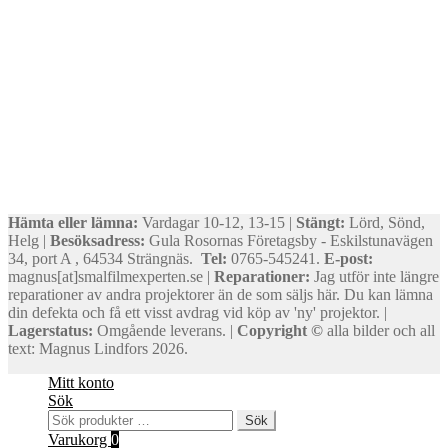
Hämta eller lämna:
Vardagar 10-12, 13-15 |
Stängt:
Lörd, Sönd,
Helg |
Besöksadress:
Gula Rosornas Företagsby - Eskilstunavägen
34, port A , 64534 Strängnäs.
Tel:
0765-545241.
E-post:
magnus[at]smalfilmexperten.se |
Reparationer:
Jag utför inte längre
reparationer av andra projektorer än de som säljs här. Du kan lämna
din defekta och få ett visst avdrag vid köp av 'ny' projektor. |
Lagerstatus:
Omgående leverans. |
Copyright ©
alla bilder och all
text: Magnus Lindfors 2026.
Mitt konto
Sök
Sök
Sök
efter:
Varukorg
0