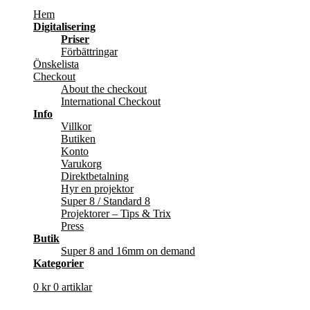
Hem
Digitalisering
Priser
Förbättringar
Önskelista
Checkout
About the checkout
International Checkout
Info
Villkor
Butiken
Konto
Varukorg
Direktbetalning
Hyr en projektor
Super 8 / Standard 8
Projektorer – Tips & Trix
Press
Butik
Super 8 and 16mm on demand
Kategorier
0
kr
0 artiklar