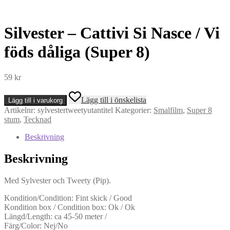
Silvester – Cattivi Si Nasce / Vi
föds dåliga (Super 8)
59
kr
Silvester
Lägg till i önskelista
Lägg till i varukorg
-
Artikelnr:
sylvestertweetyutantitel
Kategorier:
Smalfilm
,
Super 8
Cattivi
stum
,
Tecknad
Si
Nasce
Beskrivning
/
Vi
Beskrivning
föds
dåliga
(Super
Med Sylvester och Tweety (Pip).
8)
mängd
Kondition/Condition: Fint skick / Good
Kondition box / Condition box: Ok / Ok
Längd/Length: ca 45-50 meter /
Färg/Color: Nej/No