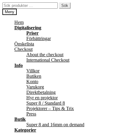
Hoppa
Hoppa
Sök
Sök
till
till
efter:
Meny
navigering
innehåll
Hem
Digitalisering
Priser
Förbättringar
Önskelista
Checkout
About the checkout
International Checkout
Info
Villkor
Butiken
Konto
Varukorg
Direktbetalning
Hyr en projektor
Super 8 / Standard 8
Projektorer – Tips & Trix
Press
Butik
Super 8 and 16mm on demand
Kategorier