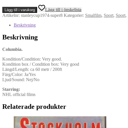
Stenley
Lägg till i önskelista
Lägg till i varukorg
Cup
Artikelnr:
stanleycup1974-super8
Kategorier:
Smalfilm
,
Sport
,
Sport
,
Playoffs
1974
Beskrivning
(Super
8)
Beskrivning
mängd
Columbia.
Kondition/Condition: Very good.
Kondition box / Condition box: Very good
Längd/Length: ca 60 metr / 200ft
Färg/Color: Ja/Yes
Ljud/Sound: Nej/No
Starring:
NHL official films
Relaterade produkter