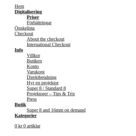
Hem
Digitalisering
Priser
Förbättringar
Önskelista
Checkout
About the checkout
International Checkout
Info
Villkor
Butiken
Konto
Varukorg
Direktbetalning
Hyr en projektor
Super 8 / Standard 8
Projektorer – Tips & Trix
Press
Butik
Super 8 and 16mm on demand
Kategorier
0
kr
0 artiklar