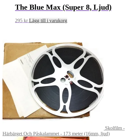
The Blue Max (Super 8, Ljud)
295
kr
Lägg till i varukorg
Skolfilm -
Härbärget Och Påskalammet - 173 meter (16mm, ljud)