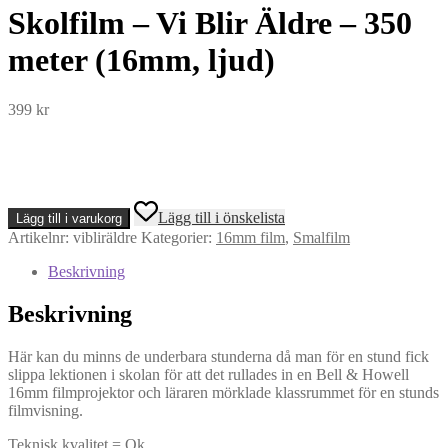
Skolfilm – Vi Blir Äldre – 350
meter (16mm, ljud)
399
kr
Skolfilm
Lägg till i önskelista
Lägg till i varukorg
-
Artikelnr:
vibliräldre
Kategorier:
16mm film
,
Smalfilm
Vi
Blir
Beskrivning
Äldre
-
Beskrivning
350
meter
(16mm,
Här kan du minns de underbara stunderna då man för en stund fick
ljud)
slippa lektionen i skolan för att det rullades in en Bell & Howell
mängd
16mm filmprojektor och läraren mörklade klassrummet för en stunds
filmvisning.
Teknisk kvalitet = Ok