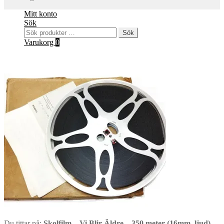
Mitt konto
Sök
Sök
Sök
efter:
Varukorg
0
Du tittar på:
Skolfilm – Vi Blir Äldre – 350 meter (16mm, ljud)