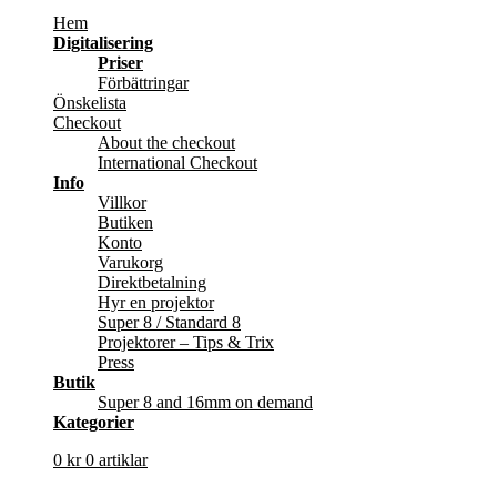
Hem
Digitalisering
Priser
Förbättringar
Önskelista
Checkout
About the checkout
International Checkout
Info
Villkor
Butiken
Konto
Varukorg
Direktbetalning
Hyr en projektor
Super 8 / Standard 8
Projektorer – Tips & Trix
Press
Butik
Super 8 and 16mm on demand
Kategorier
0
kr
0 artiklar