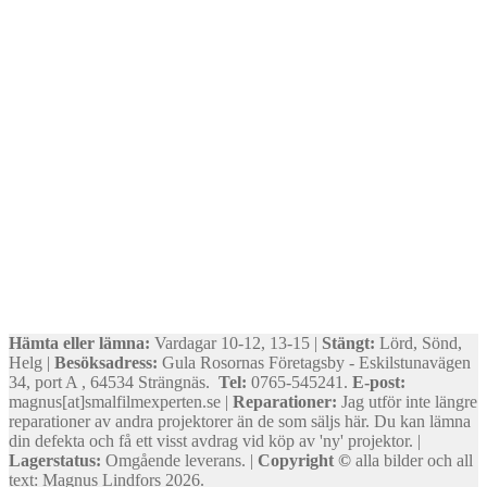
Hämta eller lämna:
Vardagar 10-12, 13-15 |
Stängt:
Lörd, Sönd,
Helg |
Besöksadress:
Gula Rosornas Företagsby - Eskilstunavägen
34, port A , 64534 Strängnäs.
Tel:
0765-545241.
E-post:
magnus[at]smalfilmexperten.se |
Reparationer:
Jag utför inte längre
reparationer av andra projektorer än de som säljs här. Du kan lämna
din defekta och få ett visst avdrag vid köp av 'ny' projektor. |
Lagerstatus:
Omgående leverans. |
Copyright ©
alla bilder och all
text: Magnus Lindfors 2026.