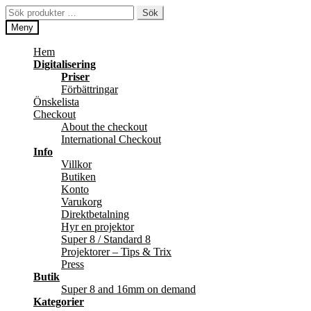
Hoppa
Hoppa
Sök
Sök
till
till
efter:
Meny
navigering
innehåll
Hem
Digitalisering
Priser
Förbättringar
Önskelista
Checkout
About the checkout
International Checkout
Info
Villkor
Butiken
Konto
Varukorg
Direktbetalning
Hyr en projektor
Super 8 / Standard 8
Projektorer – Tips & Trix
Press
Butik
Super 8 and 16mm on demand
Kategorier