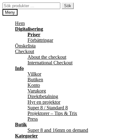
Hoppa
Hoppa
Sök
Sök
till
till
efter:
Meny
navigering
innehåll
Hem
Digitalisering
Priser
Förbättringar
Önskelista
Checkout
About the checkout
International Checkout
Info
Villkor
Butiken
Konto
Varukorg
Direktbetalning
Hyr en projektor
Super 8 / Standard 8
Projektorer – Tips & Trix
Press
Butik
Super 8 and 16mm on demand
Kategorier