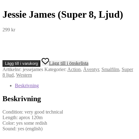
Jessie James (Super 8, Ljud)
299
kr
Jessie
Lägg till i önskelista
Lägg till i varukorg
James
Artikelnr:
jessejames
Kategorier:
Action
,
Äventyr
,
Smalfilm
,
Super
(Super
8 ljud
,
Western
8,
Ljud)
Beskrivning
mängd
Beskrivning
Condition: very good technical
Length: aprox 120m
Color: yes some redish
Sound: yes (english)