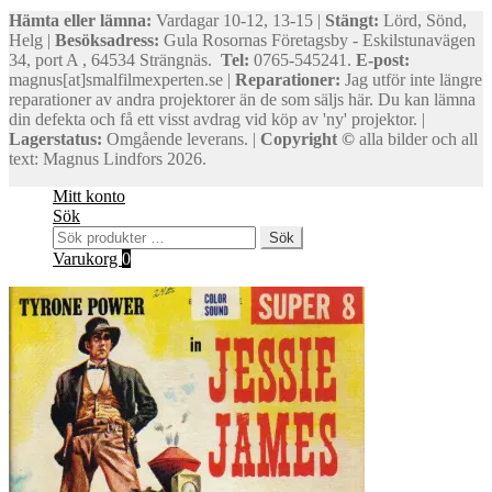
Hämta eller lämna:
Vardagar 10-12, 13-15 |
Stängt:
Lörd, Sönd,
Helg |
Besöksadress:
Gula Rosornas Företagsby - Eskilstunavägen
34, port A , 64534 Strängnäs.
Tel:
0765-545241.
E-post:
magnus[at]smalfilmexperten.se |
Reparationer:
Jag utför inte längre
reparationer av andra projektorer än de som säljs här. Du kan lämna
din defekta och få ett visst avdrag vid köp av 'ny' projektor. |
Lagerstatus:
Omgående leverans. |
Copyright ©
alla bilder och all
text: Magnus Lindfors 2026.
Mitt konto
Sök
Sök
Sök
efter:
Varukorg
0