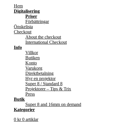
Hem
Digitalisering
Priser
Förbättringar
Önskelista
Checkout
About the checkout
International Checkout
Info
Villkor
Butiken
Konto
Varukorg
Direktbetalning
Hyr en projektor
Super 8 / Standard 8
Projektorer – Tips & Trix
Press
Butik
Super 8 and 16mm on demand
Kategorier
0
kr
0 artiklar