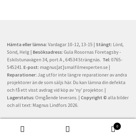
Hämta eller lämna:
Vardagar 10-12, 13-15 |
Stängt:
Lörd,
Sönd, Helg |
Besöksadress:
Gula Rosornas Företagsby -
Eskilstunavägen 34, port A , 64534 Strängnäs.
Tel:
0765-
545241.
E-post:
magnus[at]smalfilmexperten.se |
Reparationer:
Jag utför inte längre reparationer av andra
projektorer än de som säljs här. Du kan lämna din defekta
och få ett visst avdrag vid köp av 'ny' projektor. |
Lagerstatus:
Omgående leverans. |
Copyright ©
alla bilder
och all text: Magnus Lindfors 2026.
0
Sök
Sök