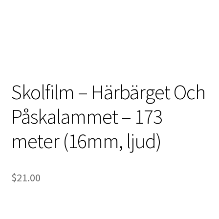
International Checkout
Info
Villkor
Skolfilm – Härbärget Och
Butiken
Påskalammet – 173
Konto
meter (16mm, ljud)
Varukorg
Direktbetalning
$
21.00
Hyr en projektor
Super 8 / Standard 8