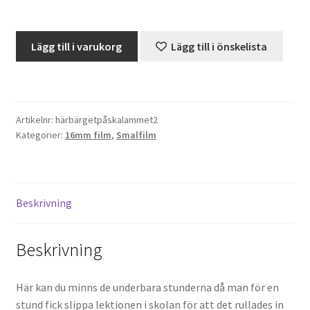
Projektorer – Tips & Trix
Skolfilm
Lägg till i varukorg
Lägg till i önskelista
-
Press
Härbärget
Och
Butik
Påskalammet
Artikelnr:
härbärgetpåskalammet2
-
Kategorier:
16mm film
,
Smalfilm
173
Super 8 and 16mm on demand
meter
(16mm,
Kategorier
ljud)
Beskrivning
mängd
Beskrivning
Här kan du minns de underbara stunderna då man för en
stund fick slippa lektionen i skolan för att det rullades in