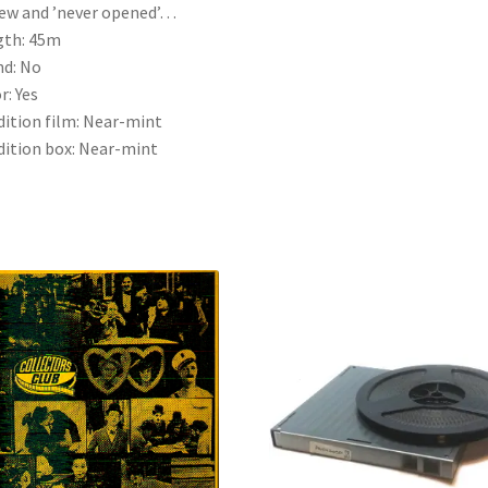
ew and ’never opened’…
gth: 45m
d: No
r: Yes
ition film: Near-mint
ition box: Near-mint