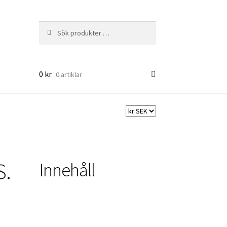
Sök
Sök
efter:
0
kr
0 artiklar
S.
Innehåll