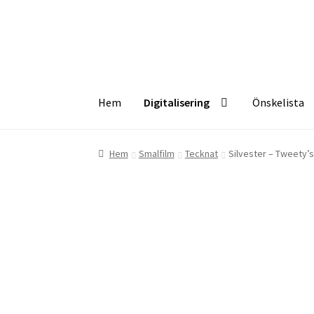
Hoppa
Hoppa
till
till
navigering
innehåll
Hem
Digitalisering
Önskelista
Hem
Digitalisering
Önskelista
Checkout
Info
Hem
Smalfilm
Tecknat
Silvester – Tweety’s