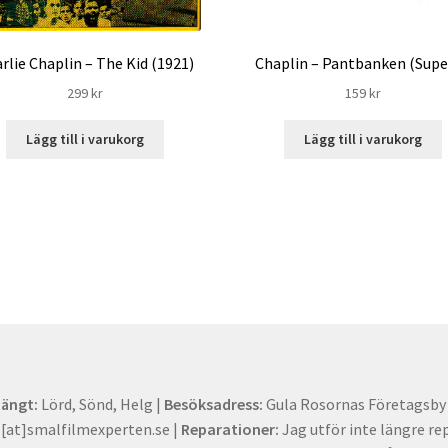
rlie Chaplin – The Kid (1921)
Chaplin – Pantbanken (Supe
299
kr
159
kr
Lägg till i varukorg
Lägg till i varukorg
tängt:
Lörd, Sönd, Helg |
Besöksadress:
Gula Rosornas Företagsby -
at]smalfilmexperten.se |
Reparationer:
Jag utför inte längre re