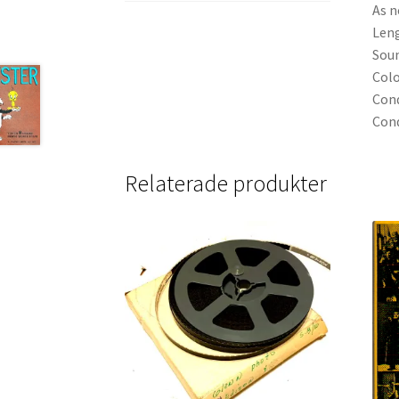
As n
Len
Soun
Colo
Cond
Cond
Relaterade produkter