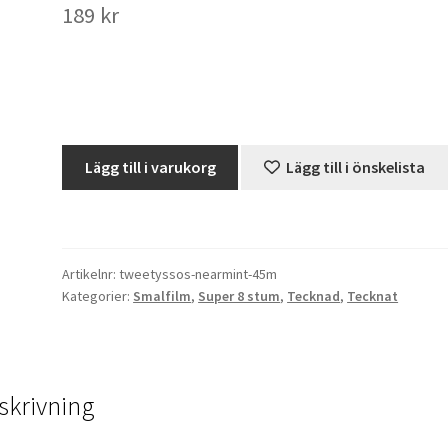
189
kr
Silvester
Lägg till i varukorg
Lägg till i önskelista
-
Tweety's
S.O.S.
(Super
Artikelnr:
tweetyssos-nearmint-45m
8)
Kategorier:
Smalfilm
,
Super 8 stum
,
Tecknad
,
Tecknat
mängd
skrivning