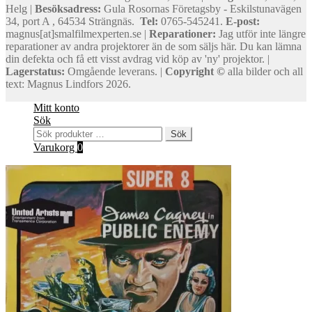
Helg |
Besöksadress:
Gula Rosornas Företagsby - Eskilstunavägen
34, port A , 64534 Strängnäs.
Tel:
0765-545241.
E-post:
magnus[at]smalfilmexperten.se |
Reparationer:
Jag utför inte längre
reparationer av andra projektorer än de som säljs här. Du kan lämna
din defekta och få ett visst avdrag vid köp av 'ny' projektor. |
Lagerstatus:
Omgående leverans. |
Copyright ©
alla bilder och all
text: Magnus Lindfors 2026.
Mitt konto
Sök
Sök
Sök
efter:
Varukorg
0