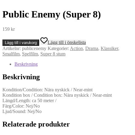
Public Enemy (Super 8)
159
kr
Public
Lägg till i önskelista
Lägg till i varukorg
Enemy
Artikelnr:
publicenemy
Kategorier:
Action
,
Drama
,
Klassiker
,
(Super
Smalfilm
,
Spelfilm
,
Super 8 stum
8)
mängd
Beskrivning
Beskrivning
Kondition/Condition: Nära nyskick / Near-mint
Kondition box / Condition box: Nära nyskick / Near-mint
Längd/Length: ca 50 meter /
Färg/Color: Nej/No
Ljud/Sound: Nej/No
Relaterade produkter