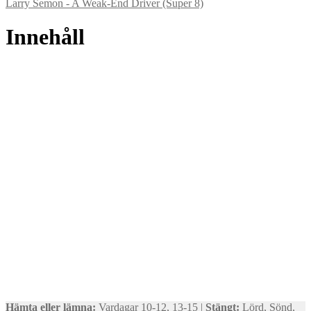
Larry Semon - A Weak-End Driver (Super 8)
Innehåll
Hämta eller lämna:
Vardagar 10-12, 13-15 |
Stängt:
Lörd, Sönd,