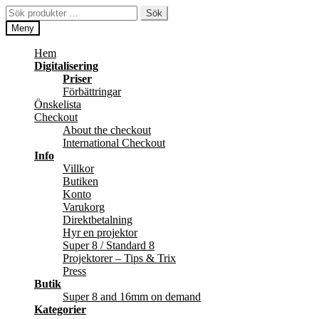
Hoppa
Hoppa
Sök
Sök
till
till
efter:
Meny
navigering
innehåll
Hem
Digitalisering
Priser
Förbättringar
Önskelista
Checkout
About the checkout
International Checkout
Info
Villkor
Butiken
Konto
Varukorg
Direktbetalning
Hyr en projektor
Super 8 / Standard 8
Projektorer – Tips & Trix
Press
Butik
Super 8 and 16mm on demand
Kategorier