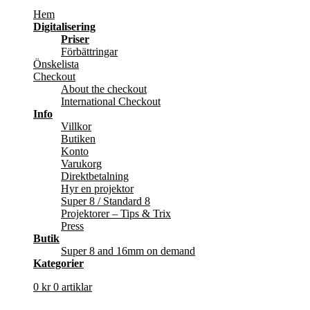
Hem
Digitalisering
Priser
Förbättringar
Önskelista
Checkout
About the checkout
International Checkout
Info
Villkor
Butiken
Konto
Varukorg
Direktbetalning
Hyr en projektor
Super 8 / Standard 8
Projektorer – Tips & Trix
Press
Butik
Super 8 and 16mm on demand
Kategorier
0
kr
0 artiklar