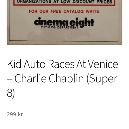
International Checkout
Info
Villkor
Butiken
Kid Auto Races At Venice
Konto
– Charlie Chaplin (Super
Varukorg
8)
Direktbetalning
Hyr en projektor
299
kr
Super 8 / Standard 8