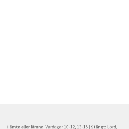
Hämta eller lämna:
Vardagar 10-12, 13-15 |
Stängt:
Lörd,