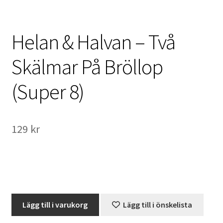
International Checkout
Helan & Halvan – Två
Info
Skälmar På Bröllop
Villkor
(Super 8)
Butiken
Konto
129
kr
Varukorg
Direktbetalning
Hyr en projektor
Helan
Lägg till i varukorg
Lägg till i önskelista
&
Super 8 / Standard 8