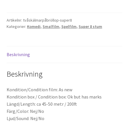
Halvan
-
Projektorer – Tips & Trix
Två
Artikelnr:
tvåskälmarpåbröllop-super8
Skälmar
Kategorier:
Komedi
,
Smalfilm
,
Spelfilm
,
Super 8 stum
Press
På
Bröllop
(Super
Butik
8)
Beskrivning
mängd
Super 8 and 16mm on demand
Beskrivning
Kategorier
Kondition/Condition film: As new
Kondition box / Condition box: Ok but has marks
Längd/Length: ca 45-50 metr / 200ft
Färg/Color: Nej/No
Ljud/Sound: Nej/No