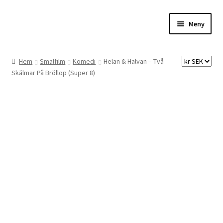
Hoppa
Hoppa
Meny
till
till
navigering
innehåll
Hem
Hem
Smalfilm
Komedi
Helan & Halvan – Två
Skälmar På Bröllop (Super 8)
Digitalisering
Priser
Förbättringar
Önskelista
Checkout
About the checkout