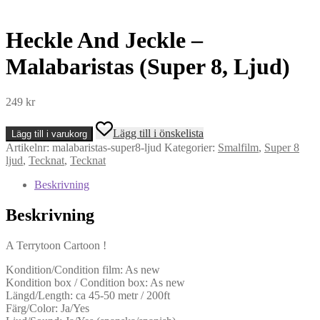
Heckle And Jeckle –
Malabaristas (Super 8, Ljud)
249
kr
Heckle
Lägg till i önskelista
Lägg till i varukorg
And
Artikelnr:
malabaristas-super8-ljud
Kategorier:
Smalfilm
,
Super 8
Jeckle
ljud
,
Tecknat
,
Tecknat
-
Malabaristas
Beskrivning
(Super
8,
Beskrivning
Ljud)
mängd
A Terrytoon Cartoon !
Kondition/Condition film: As new
Kondition box / Condition box: As new
Längd/Length: ca 45-50 metr / 200ft
Färg/Color: Ja/Yes