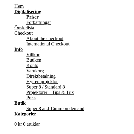
Hem
Digitalisering
Priser
Förbättringar
Önskelista
Checkout
About the checkout
International Checkout
Info
Villkor
Butiken
Konto
Varukorg
Direktbetalning
Hyr en projektor
Super 8 / Standard 8
Projektorer – Tips & Trix
Press
Butik
Super 8 and 16mm on demand
Kategorier
0
kr
0 artiklar