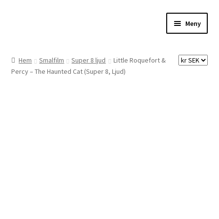
Hoppa
Hoppa
Meny
till
till
navigering
innehåll
Hem
Hem
Smalfilm
Super 8 ljud
Little Roquefort &
Percy – The Haunted Cat (Super 8, Ljud)
Digitalisering
Priser
Förbättringar
Önskelista
Checkout
About the checkout