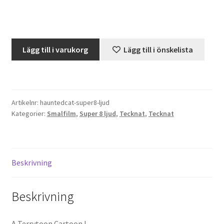
Projektorer – Tips & Trix
Little
Lägg till i varukorg
Lägg till i önskelista
Press
Roquefort
&
Butik
Percy
-
Super 8 and 16mm on demand
Artikelnr:
hauntedcat-super8-ljud
The
Kategorier:
Smalfilm
,
Super 8 ljud
,
Tecknat
,
Tecknat
Haunted
Kategorier
Cat
(Super
8,
Beskrivning
Ljud)
mängd
Beskrivning
A Terrytoon Cartoon !