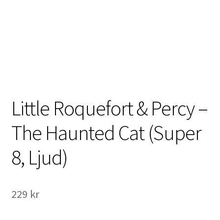
International Checkout
Info
Villkor
Butiken
Little Roquefort & Percy –
Konto
The Haunted Cat (Super
Varukorg
8, Ljud)
Direktbetalning
Hyr en projektor
229
kr
Super 8 / Standard 8