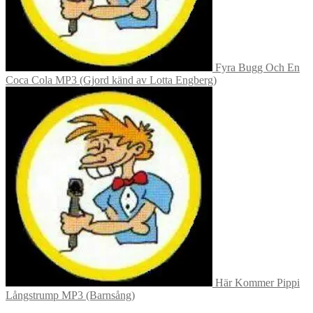
Fyra Bugg Och En
Coca Cola MP3 (Gjord känd av Lotta Engberg)
Här Kommer Pippi
Långstrump MP3 (Barnsång)