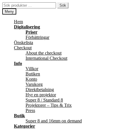
Hoppa
Hoppa
Sök
Sök
till
till
efter:
Meny
navigering
innehåll
Hem
Digitalisering
Priser
Förbättringar
Önskelista
Checkout
About the checkout
International Checkout
Info
Villkor
Butiken
Konto
Varukorg
Direktbetalning
Hyr en projektor
Super 8 / Standard 8
Projektorer – Tips & Trix
Press
Butik
Super 8 and 16mm on demand
Kategorier