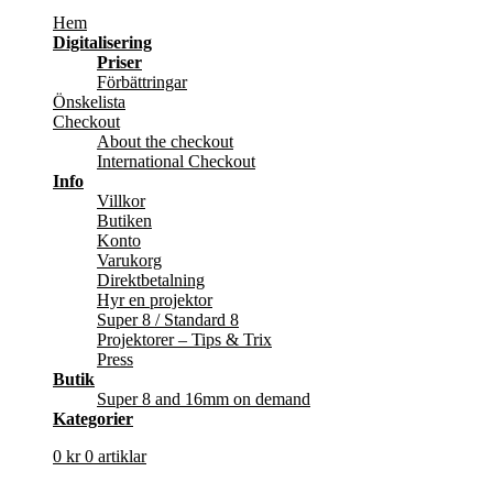
Hem
Digitalisering
Priser
Förbättringar
Önskelista
Checkout
About the checkout
International Checkout
Info
Villkor
Butiken
Konto
Varukorg
Direktbetalning
Hyr en projektor
Super 8 / Standard 8
Projektorer – Tips & Trix
Press
Butik
Super 8 and 16mm on demand
Kategorier
0
kr
0 artiklar