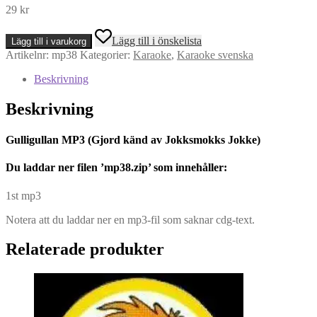
29
kr
Gulligullan
Lägg till i önskelista
Lägg till i varukorg
MP3
Artikelnr:
mp38
Kategorier:
Karaoke
,
Karaoke svenska
(Gjord
känd
Beskrivning
av
Jokksmokks
Beskrivning
Jokke)
mängd
Gulligullan MP3 (Gjord känd av Jokksmokks Jokke)
Du l
addar ner filen ’mp38.zip’ som innehåller:
1st mp3
Notera att du laddar ner en mp3-fil som saknar cdg-text.
Relaterade produkter