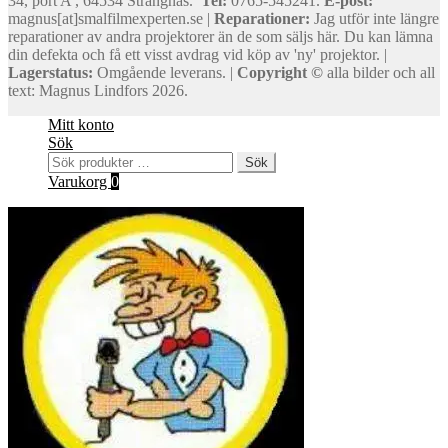
34, port A , 64534 Strängnäs.
Tel:
0765-545241.
E-post:
magnus[at]smalfilmexperten.se |
Reparationer:
Jag utför inte längre
reparationer av andra projektorer än de som säljs här. Du kan lämna
din defekta och få ett visst avdrag vid köp av 'ny' projektor. |
Lagerstatus:
Omgående leverans. |
Copyright ©
alla bilder och all
text: Magnus Lindfors 2026.
Mitt konto
Sök
Sök
Sök
efter:
Varukorg
0