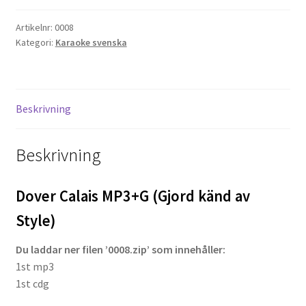
känd
Artikelnr:
0008
av
Projektorer – Tips & Trix
Kategori:
Karaoke svenska
Style)
mängd
Press
Butik
Beskrivning
Super 8 and 16mm on demand
Beskrivning
Kategorier
Dover Calais MP3+G (Gjord känd av
Style)
Du laddar ner filen ’0008.zip’ som innehåller:
1st mp3
1st cdg