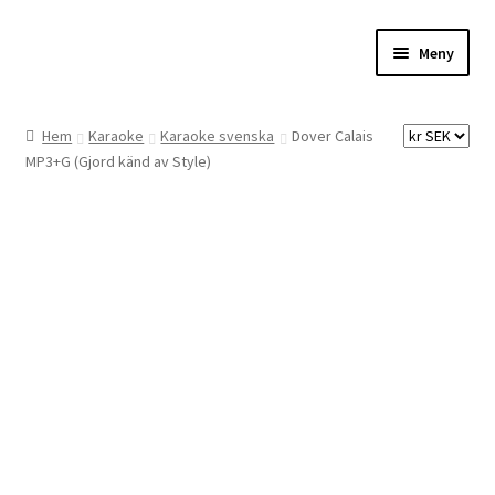
Hoppa
Hoppa
Meny
till
till
navigering
innehåll
Hem
Hem
Karaoke
Karaoke svenska
Dover Calais
MP3+G (Gjord känd av Style)
Digitalisering
Priser
Förbättringar
Önskelista
Checkout
About the checkout