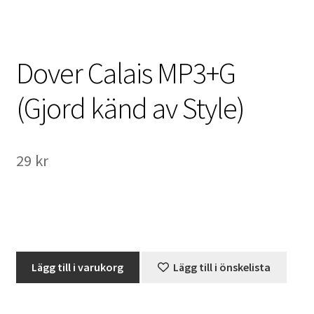
International Checkout
Info
Dover Calais MP3+G
Villkor
(Gjord känd av Style)
Butiken
29
kr
Konto
Varukorg
Direktbetalning
Dover
Lägg till i varukorg
Lägg till i önskelista
Hyr en projektor
Calais
MP3+G
Super 8 / Standard 8
(Gjord