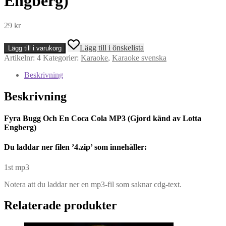
Engberg)
29
kr
Fyra
Lägg till i önskelista
Lägg till i varukorg
Bugg
Artikelnr:
4
Kategorier:
Karaoke
,
Karaoke svenska
Och
En
Beskrivning
Coca
Cola
Beskrivning
MP3
(Gjord
känd
Fyra Bugg Och En Coca Cola MP3 (Gjord känd av Lotta
av
Engberg)
Lotta
Engberg)
Du l
addar ner filen ’4.zip’ som innehåller:
mängd
1st mp3
Notera att du laddar ner en mp3-fil som saknar cdg-text.
Relaterade produkter