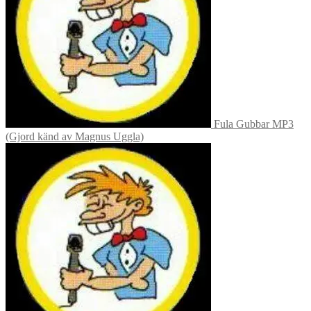
Fula Gubbar MP3
(Gjord känd av Magnus Uggla)