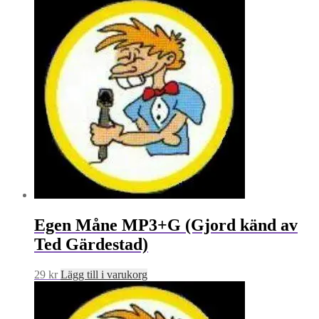
Egen Måne MP3+G (Gjord känd av
Ted Gärdestad)
29
kr
Lägg till i varukorg