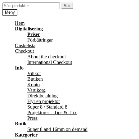
Hoppa
Hoppa
Sök
Sök
till
till
efter:
Meny
navigering
innehåll
Hem
Digitalisering
Priser
Förbättringar
Önskelista
Checkout
About the checkout
International Checkout
Info
Villkor
Butiken
Konto
Varukorg
Direktbetalning
Hyr en projektor
Super 8 / Standard 8
Projektorer – Tips & Trix
Press
Butik
Super 8 and 16mm on demand
Kategorier