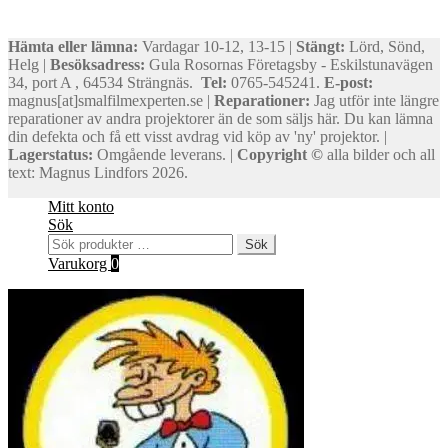
Hämta eller lämna:
Vardagar 10-12, 13-15 |
Stängt:
Lörd, Sönd,
Helg |
Besöksadress:
Gula Rosornas Företagsby - Eskilstunavägen
34, port A , 64534 Strängnäs.
Tel:
0765-545241.
E-post:
magnus[at]smalfilmexperten.se |
Reparationer:
Jag utför inte längre
reparationer av andra projektorer än de som säljs här. Du kan lämna
din defekta och få ett visst avdrag vid köp av 'ny' projektor. |
Lagerstatus:
Omgående leverans. |
Copyright ©
alla bilder och all
text: Magnus Lindfors 2026.
Mitt konto
Sök
Sök
Sök
efter:
Varukorg
0