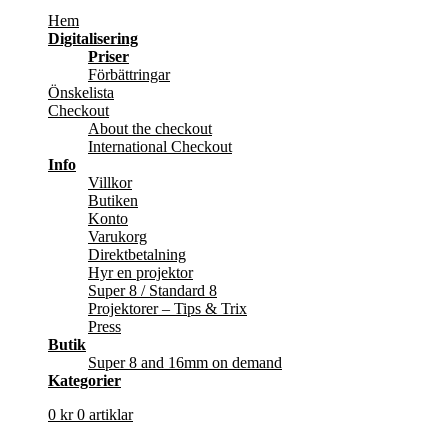
Hem
Digitalisering
Priser
Förbättringar
Önskelista
Checkout
About the checkout
International Checkout
Info
Villkor
Butiken
Konto
Varukorg
Direktbetalning
Hyr en projektor
Super 8 / Standard 8
Projektorer – Tips & Trix
Press
Butik
Super 8 and 16mm on demand
Kategorier
0
kr
0 artiklar