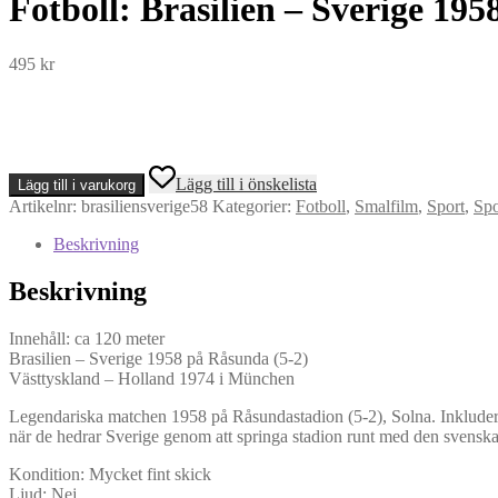
Fotboll: Brasilien – Sverige 19
495
kr
Fotboll:
Lägg till i önskelista
Lägg till i varukorg
Brasilien
Artikelnr:
brasiliensverige58
Kategorier:
Fotboll
,
Smalfilm
,
Sport
,
Spo
-
Sverige
Beskrivning
1958
mm
Beskrivning
(Super
8)
mängd
Innehåll: ca 120 meter
Brasilien – Sverige 1958 på Råsunda (5-2)
Västtyskland – Holland 1974 i München
Legendariska matchen 1958 på Råsundastadion (5-2), Solna. Inkluderar
när de hedrar Sverige genom att springa stadion runt med den svenska f
Kondition: Mycket fint skick
Ljud: Nej