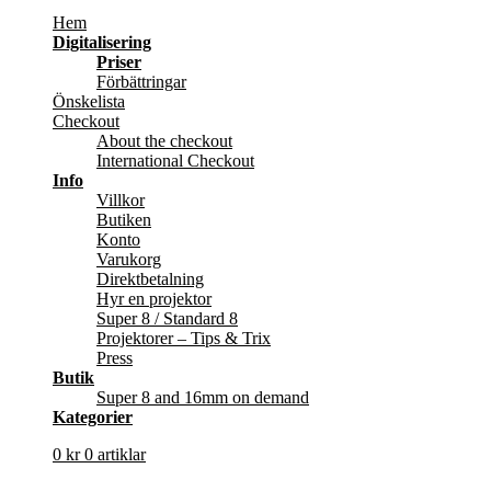
Hem
Digitalisering
Priser
Förbättringar
Önskelista
Checkout
About the checkout
International Checkout
Info
Villkor
Butiken
Konto
Varukorg
Direktbetalning
Hyr en projektor
Super 8 / Standard 8
Projektorer – Tips & Trix
Press
Butik
Super 8 and 16mm on demand
Kategorier
0
kr
0 artiklar