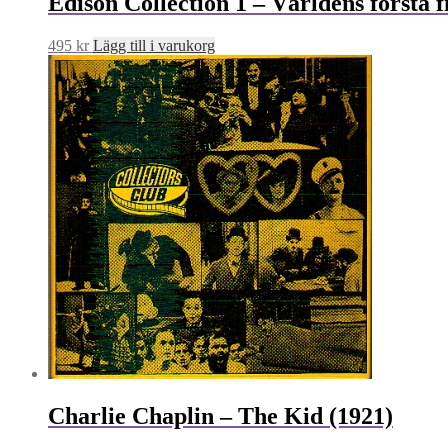
Edison Collection 1 – Världens första f
495
kr
Lägg till i varukorg
Charlie Chaplin – The Kid (1921)