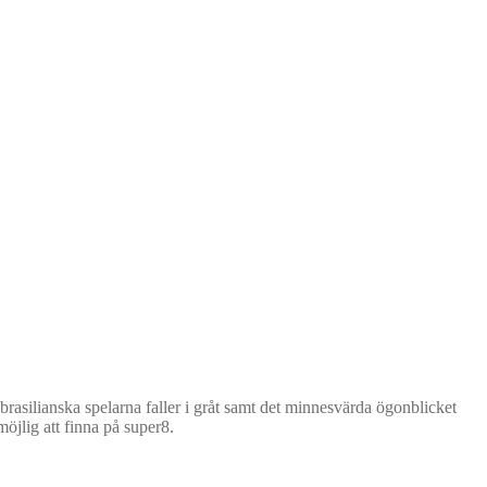
asilianska spelarna faller i gråt samt det minnesvärda ögonblicket
öjlig att finna på super8.