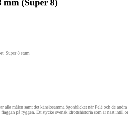
58 mm (Super 8)
rt
,
Super 8 stum
 alla målen samt det känslosamma ögonblicket när Pelé och de andra br
laggan på ryggen. Ett stycke svensk idrottshistoria som är näst intill om