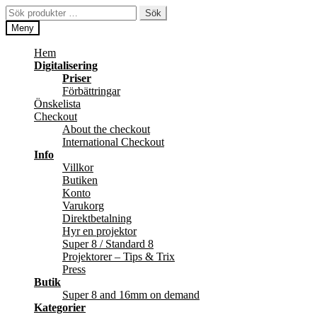
Hoppa
Hoppa
Sök
Sök
till
till
efter:
Meny
navigering
innehåll
Hem
Digitalisering
Priser
Förbättringar
Önskelista
Checkout
About the checkout
International Checkout
Info
Villkor
Butiken
Konto
Varukorg
Direktbetalning
Hyr en projektor
Super 8 / Standard 8
Projektorer – Tips & Trix
Press
Butik
Super 8 and 16mm on demand
Kategorier