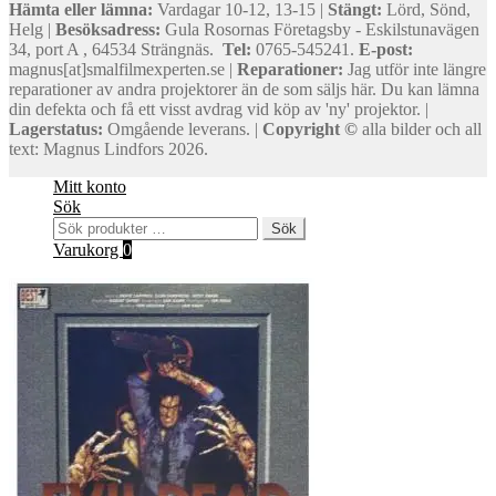
Hämta eller lämna:
Vardagar 10-12, 13-15 |
Stängt:
Lörd, Sönd,
Helg |
Besöksadress:
Gula Rosornas Företagsby - Eskilstunavägen
34, port A , 64534 Strängnäs.
Tel:
0765-545241.
E-post:
magnus[at]smalfilmexperten.se |
Reparationer:
Jag utför inte längre
reparationer av andra projektorer än de som säljs här. Du kan lämna
din defekta och få ett visst avdrag vid köp av 'ny' projektor. |
Lagerstatus:
Omgående leverans. |
Copyright ©
alla bilder och all
text: Magnus Lindfors 2026.
Mitt konto
Sök
Sök
Sök
efter:
Varukorg
0