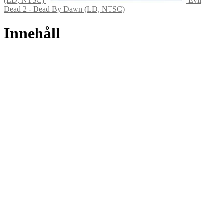
(LD, NTSC)
Evil
Dead 2 - Dead By Dawn (LD, NTSC)
Innehåll