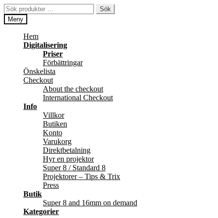
Hoppa
Hoppa
Sök
Sök
till
till
efter:
Meny
navigering
innehåll
Hem
Digitalisering
Priser
Förbättringar
Önskelista
Checkout
About the checkout
International Checkout
Info
Villkor
Butiken
Konto
Varukorg
Direktbetalning
Hyr en projektor
Super 8 / Standard 8
Projektorer – Tips & Trix
Press
Butik
Super 8 and 16mm on demand
Kategorier