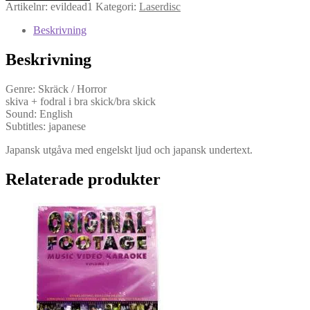
Artikelnr:
evildead1
Kategori:
Laserdisc
1
(LD,
Beskrivning
NTSC)
mängd
Beskrivning
Genre: Skräck / Horror
skiva + fodral i bra skick/bra skick
Sound: English
Subtitles: japanese
Japansk utgåva med engelskt ljud och japansk undertext.
Relaterade produkter