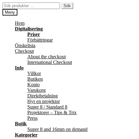
Hoppa
Hoppa
Sök
Sök
till
till
efter:
Meny
navigering
innehåll
Hem
Digitalisering
Priser
Förbättringar
Önskelista
Checkout
About the checkout
International Checkout
Info
Villkor
Butiken
Konto
Varukorg
Direktbetalning
Hyr en projektor
Super 8 / Standard 8
Projektorer – Tips & Trix
Press
Butik
Super 8 and 16mm on demand
Kategorier