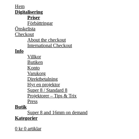
Hem
Digitalisering
Priser
Förbättringar
Önskelista
Checkout
About the checkout
International Checkout
Info
Villkor
Butiken
Konto
Varukorg
Direktbetalning
Hyr en projektor
Super 8 / Standard 8
Projektorer – Tips & Trix
Press
Butik
Super 8 and 16mm on demand
Kategorier
0
kr
0 artiklar