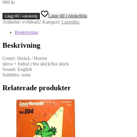
999
kr
Evil
Lägg till i önskelista
Lägg till i varukorg
Dead
Artikelnr:
evildead2
Kategori:
Laserdisc
2
-
Beskrivning
Dead
By
Beskrivning
Dawn
(LD,
NTSC)
Genre: Skräck / Horror
mängd
skiva + fodral i bra skick/bra skick
Sound: English
Subtitles: none
Relaterade produkter