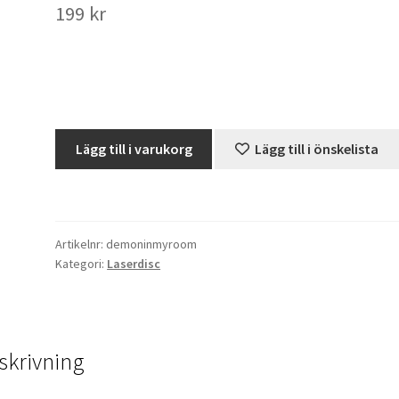
199
kr
Skräck
Lägg till i varukorg
Lägg till i önskelista
-
A
Demon
In
Artikelnr:
demoninmyroom
My
Kategori:
Laserdisc
View
(LD,
NTSC)
mängd
skrivning