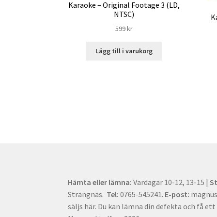
Karaoke – Original Footage 3 (LD,
NTSC)
K
599
kr
Lägg till i varukorg
Hämta eller lämna:
Vardagar 10-12, 13-15 |
S
Strängnäs.
Tel:
0765-545241.
E-post:
magnus[
säljs här. Du kan lämna din defekta och få ett 