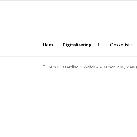
Hoppa
Hoppa
till
till
navigering
innehåll
Hem
Digitalisering
Önskelista
Hem
Digitalisering
Önskelista
Checkout
Info
Hem
Laserdisc
Skräck – A Demon In My View 