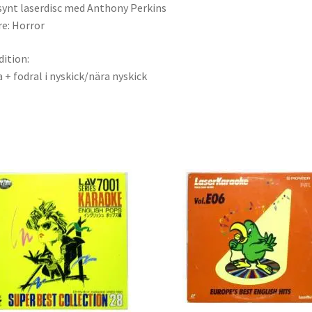
synt laserdisc med Anthony Perkins
e: Horror
ition:
a + fodral i nyskick/nära nyskick