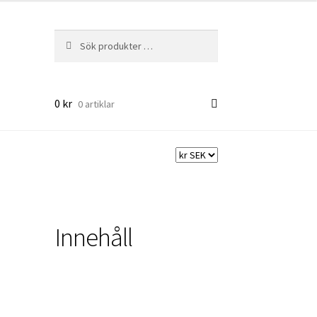
Sök
Sök
efter:
0
kr
0 artiklar
Innehåll