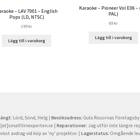
Karaoke – Pioneer Vol E06 – 
araoke – LAV 7001 – English
PAL)
Pops (LD, NTSC)
69
kr
199
kr
Lägg till i varukorg
Lägg till i varukorg
tängt:
Lörd, Sönd, Helg |
Besöksadress:
Gula Rosornas Företagsby -
at]smalfilmexperten.se |
Reparationer:
Jag utför inte längre re
visst avdrag vid köp av 'ny' projektor. |
Lagerstatus:
Omgående lev