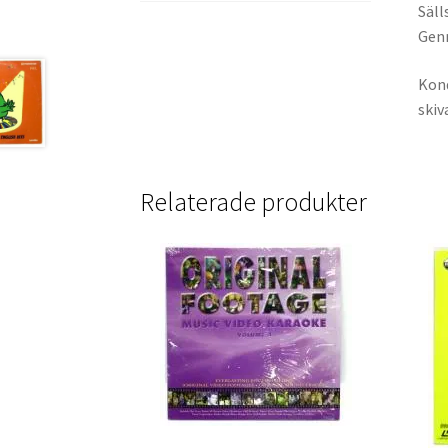
Säll
Genr
Kond
skiv
Relaterade produkter