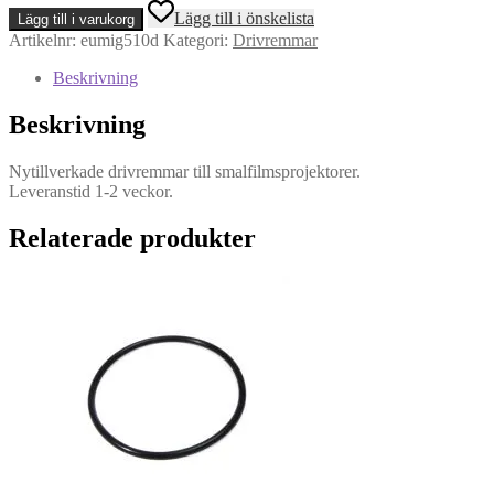
modell
Lägg till i önskelista
Lägg till i varukorg
510
Artikelnr:
eumig510d
Kategori:
Drivremmar
D
-
Beskrivning
Drivrem
mängd
Beskrivning
Nytillverkade drivremmar till smalfilmsprojektorer.
Leveranstid 1-2 veckor.
Relaterade produkter