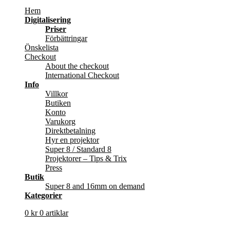
Hem
Digitalisering
Priser
Förbättringar
Önskelista
Checkout
About the checkout
International Checkout
Info
Villkor
Butiken
Konto
Varukorg
Direktbetalning
Hyr en projektor
Super 8 / Standard 8
Projektorer – Tips & Trix
Press
Butik
Super 8 and 16mm on demand
Kategorier
0
kr
0 artiklar