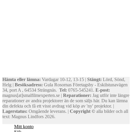
Hämta eller lämna:
Vardagar 10-12, 13-15 |
Stängt:
Lörd, Sönd,
Helg |
Besöksadress:
Gula Rosornas Företagsby - Eskilstunavägen
34, port A , 64534 Strängnäs.
Tel:
0765-545241.
E-post:
magnus[at]smalfilmexperten.se |
Reparationer:
Jag utför inte längre
reparationer av andra projektorer än de som säljs här. Du kan lämna
din defekta och få ett visst avdrag vid köp av 'ny' projektor. |
Lagerstatus:
Omgående leverans. |
Copyright ©
alla bilder och all
text: Magnus Lindfors 2026.
Mitt konto
Sök