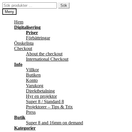
Hoppa
Hoppa
Sök
Sök
till
till
efter:
Meny
navigering
innehåll
Hem
Digitalisering
Priser
Förbättringar
Önskelista
Checkout
About the checkout
International Checkout
Info
Villkor
Butiken
Konto
Varukorg
Direktbetalning
Hyr en projektor
Super 8 / Standard 8
Projektorer – Tips & Trix
Press
Butik
Super 8 and 16mm on demand
Kategorier