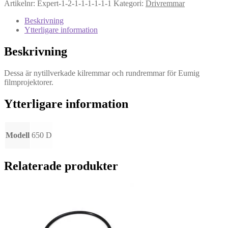
Artikelnr:
Expert-1-2-1-1-1-1-1-1
Kategori:
Drivremmar
D
-
Beskrivning
Drivrem
Ytterligare information
mängd
Beskrivning
Dessa är nytillverkade kilremmar och rundremmar för Eumig
filmprojektorer.
Ytterligare information
Modell
650 D
Relaterade produkter