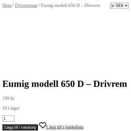
Hem
/
Drivremmar
/
Eumig modell 650 D – Drivrem
Eumig modell 650 D – Drivrem
199
kr
10 i lager
Eumig
modell
Lägg till i önskelista
Lägg till i varukorg
650