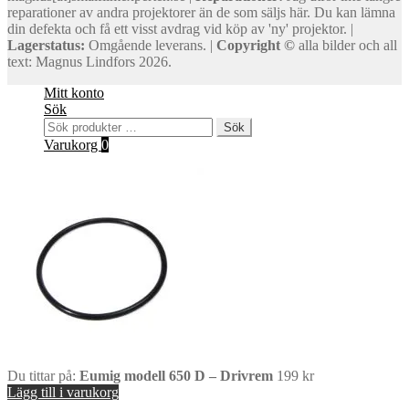
reparationer av andra projektorer än de som säljs här. Du kan lämna
din defekta och få ett visst avdrag vid köp av 'ny' projektor. |
Lagerstatus:
Omgående leverans. |
Copyright ©
alla bilder och all
text: Magnus Lindfors 2026.
Mitt konto
Sök
Sök
Sök
efter:
Varukorg
0
Du tittar på:
Eumig modell 650 D – Drivrem
199
kr
Lägg till i varukorg