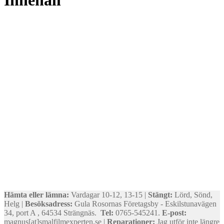
Innehåll
Hämta eller lämna:
Vardagar 10-12, 13-15 |
Stängt:
Lörd, Sönd,
Helg |
Besöksadress:
Gula Rosornas Företagsby - Eskilstunavägen
34, port A , 64534 Strängnäs.
Tel:
0765-545241.
E-post:
magnus[at]smalfilmexperten.se |
Reparationer:
Jag utför inte längre