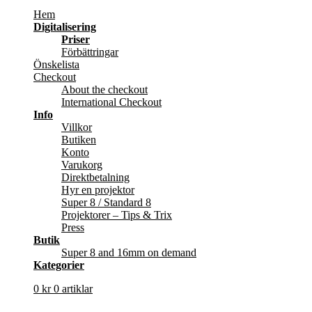
Hem
Digitalisering
Priser
Förbättringar
Önskelista
Checkout
About the checkout
International Checkout
Info
Villkor
Butiken
Konto
Varukorg
Direktbetalning
Hyr en projektor
Super 8 / Standard 8
Projektorer – Tips & Trix
Press
Butik
Super 8 and 16mm on demand
Kategorier
0
kr
0 artiklar