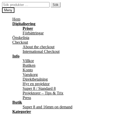
Hoppa
Hoppa
Sök
Sök
till
till
efter:
Meny
navigering
innehåll
Hem
Digitalisering
Priser
Förbättringar
Önskelista
Checkout
About the checkout
International Checkout
Info
Villkor
Butiken
Konto
Varukorg
Direktbetalning
Hyr en projektor
Super 8 / Standard 8
Projektorer – Tips & Trix
Press
Butik
Super 8 and 16mm on demand
Kategorier