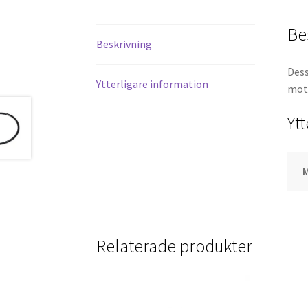
Be
Beskrivning
Dess
Ytterligare information
mots
Yt
M
Relaterade produkter