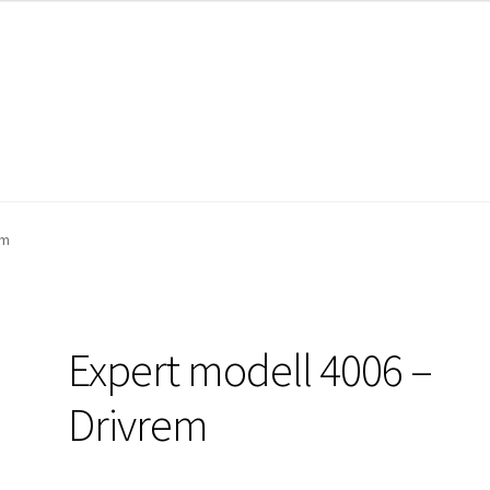
Butik
Butik
Kategorier
Kategorier
em
Expert modell 4006 –
Drivrem