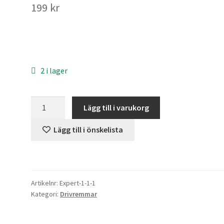
199
kr
2 i lager
Expert
Lägg till i varukorg
modell
4006
Lägg till i önskelista
-
Drivrem
mängd
Artikelnr:
Expert-1-1-1
Kategori:
Drivremmar