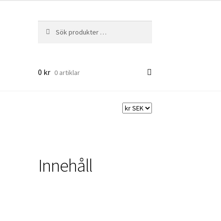
Sök
Sök
efter:
0
kr
0 artiklar
Innehåll