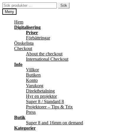
Hoppa
Hoppa
Sök
Sök
till
till
efter:
Meny
navigering
innehåll
Hem
Digitalisering
Priser
Förbättringar
Önskelista
Checkout
About the checkout
International Checkout
Info
Villkor
Butiken
Konto
Varukorg
Direktbetalning
Hyr en projektor
Super 8 / Standard 8
Projektorer – Tips & Trix
Press
Butik
Super 8 and 16mm on demand
Kategorier