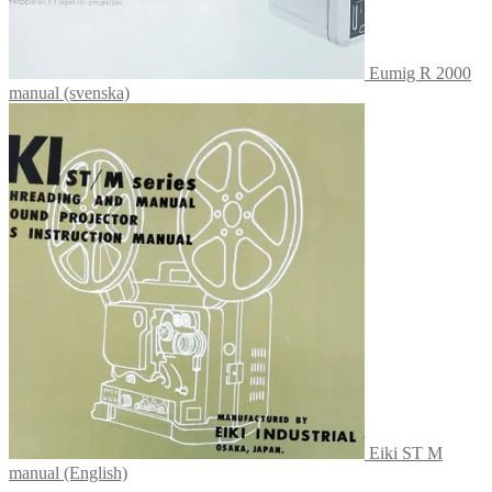
Eumig R 2000
manual (svenska)
Eiki ST M
manual (English)