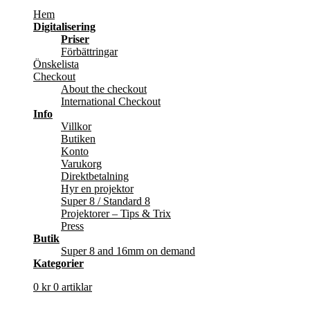
Hem
Digitalisering
Priser
Förbättringar
Önskelista
Checkout
About the checkout
International Checkout
Info
Villkor
Butiken
Konto
Varukorg
Direktbetalning
Hyr en projektor
Super 8 / Standard 8
Projektorer – Tips & Trix
Press
Butik
Super 8 and 16mm on demand
Kategorier
0
kr
0 artiklar