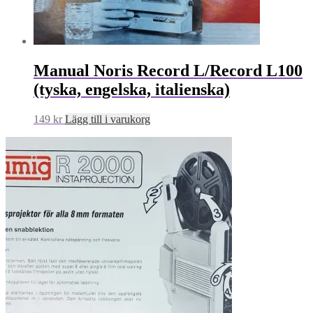
Manual Noris Record L/Record L100
(tyska, engelska, italienska)
149
kr
Lägg till i varukorg