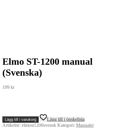
Elmo ST-1200 manual
(Svenska)
199
kr
Elmo
Lägg till i önskelista
Lägg till i varukorg
ST-
Artikelnr:
elmost1200svensk
Kategori:
Manualer
1200
manual