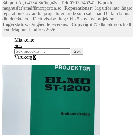
34, port A , 64534 Strängnäs.
Tel:
0765-545241.
E-post:
magnus[at]smalfilmexperten.se |
Reparationer:
Jag utför inte längre
reparationer av andra projektorer än de som säljs här. Du kan lämna
din defekta och få ett visst avdrag vid köp av 'ny' projektor. |
Lagerstatus:
Omgående leverans. |
Copyright ©
alla bilder och all
text: Magnus Lindfors 2026.
Mitt konto
Sök
Sök
Sök
efter:
Varukorg
0