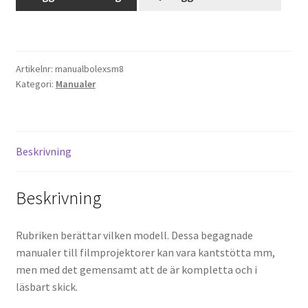
Bolex
SM
Projektorer – Tips & Trix
8
(Svenska/Tyska)
Press
Artikelnr:
manualbolexsm8
mängd
Kategori:
Manualer
Butik
Super 8 and 16mm on demand
Beskrivning
Kategorier
Beskrivning
Rubriken berättar vilken modell. Dessa begagnade
manualer till filmprojektorer kan vara kantstötta mm,
men med det gemensamt att de är kompletta och i
läsbart skick.