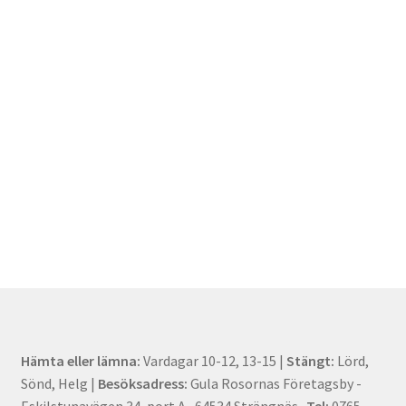
Hämta eller lämna:
Vardagar 10-12, 13-15 |
Stängt:
Lörd,
Sönd, Helg |
Besöksadress:
Gula Rosornas Företagsby -
Eskilstunavägen 34, port A , 64534 Strängnäs.
Tel:
0765-