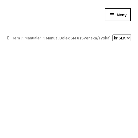
Hoppa
Hoppa
Meny
till
till
navigering
innehåll
Hem
Hem
Manualer
Manual Bolex SM 8 (Svenska/Tyska)
Digitalisering
Priser
Förbättringar
Önskelista
Checkout
About the checkout