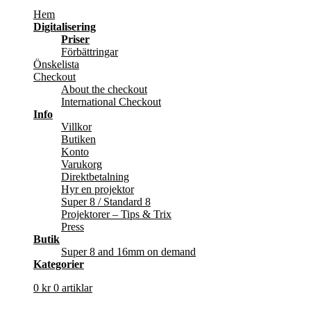
Hem
Digitalisering
Priser
Förbättringar
Önskelista
Checkout
About the checkout
International Checkout
Info
Villkor
Butiken
Konto
Varukorg
Direktbetalning
Hyr en projektor
Super 8 / Standard 8
Projektorer – Tips & Trix
Press
Butik
Super 8 and 16mm on demand
Kategorier
0
kr
0 artiklar