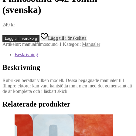
(svenska)
249
kr
Manual
Lägg till i önskelista
Lägg till i varukorg
Bell
Artikelnr:
manualfilmosound-1
Kategori:
Manualer
&
Howell
Beskrivning
Filmosound
642
Beskrivning
16mm
(svenska)
mängd
Rubriken berättar vilken modell. Dessa begagnade manualer till
filmprojektorer kan vara kantstötta mm, men med det gemensamt att
de är kompletta och i läsbart skick.
Relaterade produkter