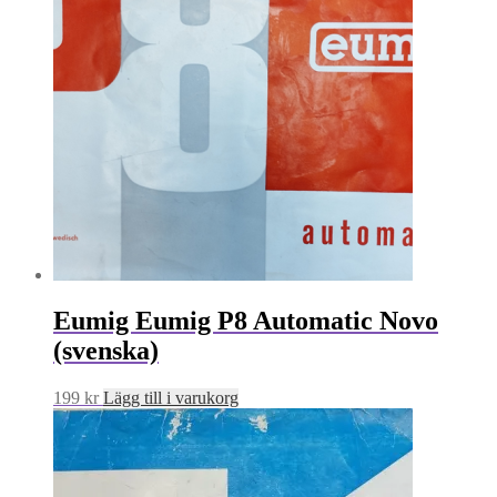
Eumig Eumig P8 Automatic Novo
(svenska)
199
kr
Lägg till i varukorg