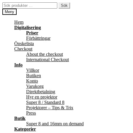
Hoppa
Hoppa
Sök
Sök
till
till
efter:
Meny
navigering
innehåll
Hem
Digitalisering
Priser
Förbättringar
Önskelista
Checkout
About the checkout
International Checkout
Info
Villkor
Butiken
Konto
Varukorg
Direktbetalning
Hyr en projektor
Super 8 / Standard 8
Projektorer – Tips & Trix
Press
Butik
Super 8 and 16mm on demand
Kategorier