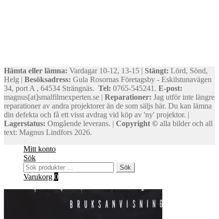
Hämta eller lämna:
Vardagar 10-12, 13-15 |
Stängt:
Lörd, Sönd,
Helg |
Besöksadress:
Gula Rosornas Företagsby - Eskilstunavägen
34, port A , 64534 Strängnäs.
Tel:
0765-545241.
E-post:
magnus[at]smalfilmexperten.se |
Reparationer:
Jag utför inte längre
reparationer av andra projektorer än de som säljs här. Du kan lämna
din defekta och få ett visst avdrag vid köp av 'ny' projektor. |
Lagerstatus:
Omgående leverans. |
Copyright ©
alla bilder och all
text: Magnus Lindfors 2026.
Mitt konto
Sök
Sök
Sök
efter:
Varukorg
0