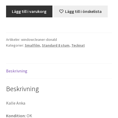
Window
Lägg till i varukorg
Lägg till i önskelista
Projektorer – Tips & Trix
Cleaner
Donald
Press
(Standard
8)
Artikelnr:
windowcleaner-donald
Butik
mängd
Kategorier:
Smalfilm
,
Standard 8 stum
,
Tecknat
Super 8 and 16mm on demand
Kategorier
Beskrivning
Beskrivning
Kalle Anka
Kondition:
OK