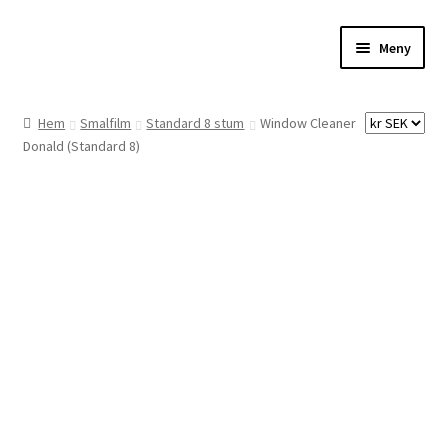
Hoppa
Hoppa
Meny
till
till
navigering
innehåll
Hem
Hem
Smalfilm
Standard 8 stum
Window Cleaner
Donald (Standard 8)
Digitalisering
Priser
Förbättringar
Önskelista
Checkout
About the checkout