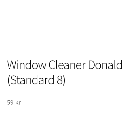
International Checkout
Info
Villkor
Butiken
Window Cleaner Donald
Konto
(Standard 8)
Varukorg
59
kr
Direktbetalning
Hyr en projektor
Super 8 / Standard 8