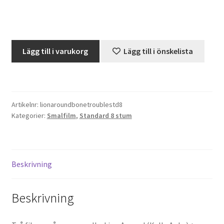
Projektorer – Tips & Trix
Kalle
Press
Lägg till i varukorg
Lägg till i önskelista
Anka
-
Butik
Lion
Around
Super 8 and 16mm on demand
Artikelnr:
lionaroundbonetroublestd8
+
Kategorier:
Smalfilm
,
Standard 8 stum
Bone
Kategorier
Trouble
(Standard
8)
Beskrivning
mängd
Beskrivning