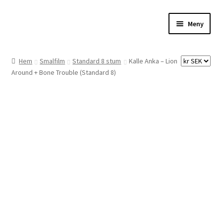
Hoppa
Hoppa
Meny
till
till
navigering
innehåll
Hem
Hem
Smalfilm
Standard 8 stum
Kalle Anka – Lion
Around + Bone Trouble (Standard 8)
Digitalisering
Priser
Förbättringar
Önskelista
Checkout
About the checkout