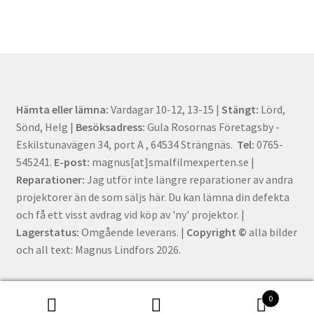
Hämta eller lämna:
Vardagar 10-12, 13-15 |
Stängt:
Lörd,
Sönd, Helg |
Besöksadress:
Gula Rosornas Företagsby -
Eskilstunavägen 34, port A , 64534 Strängnäs.
Tel:
0765-
545241.
E-post:
magnus[at]smalfilmexperten.se |
Reparationer:
Jag utför inte längre reparationer av andra
projektorer än de som säljs här. Du kan lämna din defekta
och få ett visst avdrag vid köp av 'ny' projektor. |
Lagerstatus:
Omgående leverans. |
Copyright ©
alla bilder
och all text: Magnus Lindfors 2026.
0