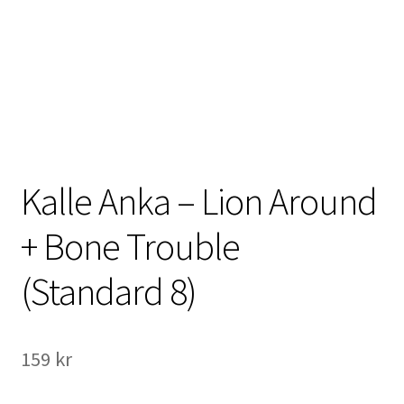
International Checkout
Info
Villkor
Butiken
Kalle Anka – Lion Around
Konto
+ Bone Trouble
Varukorg
(Standard 8)
Direktbetalning
Hyr en projektor
159
kr
Super 8 / Standard 8