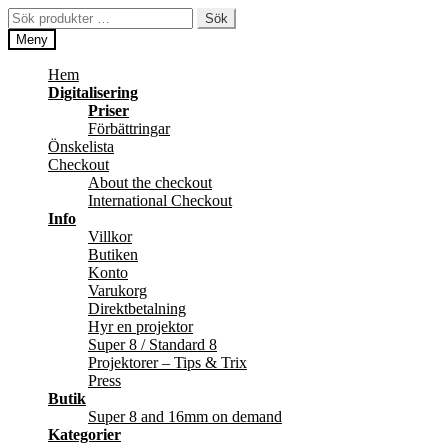
Hoppa
Hoppa
Sök
Sök
till
till
efter:
Meny
navigering
innehåll
Hem
Digitalisering
Priser
Förbättringar
Önskelista
Checkout
About the checkout
International Checkout
Info
Villkor
Butiken
Konto
Varukorg
Direktbetalning
Hyr en projektor
Super 8 / Standard 8
Projektorer – Tips & Trix
Press
Butik
Super 8 and 16mm on demand
Kategorier