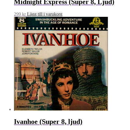
Midnight Express (Super 8, Ljud)
299
kr
Lägg till i varukorg
Ivanhoe (Super 8, ljud)