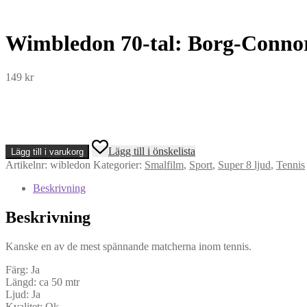
Wimbledon 70-tal: Borg-Connor
149
kr
Wimbledon
Lägg till i önskelista
Lägg till i varukorg
70-
Artikelnr:
wibledon
Kategorier:
Smalfilm
,
Sport
,
Super 8 ljud
,
Tennis
tal:
Borg-
Beskrivning
Connors
(Super
Beskrivning
8,
Ljud)
mängd
Kanske en av de mest spännande matcherna inom tennis.
Färg: Ja
Längd: ca 50 mtr
Ljud: Ja
Kvalitet: Ok