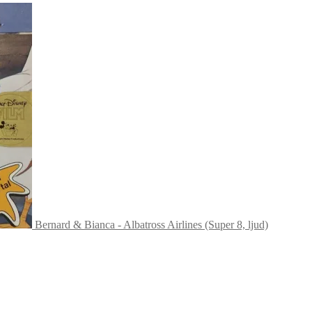
Bernard & Bianca - Albatross Airlines (Super 8, ljud)