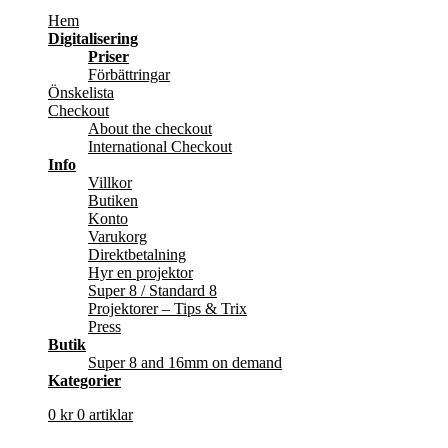
Hem
Digitalisering
Priser
Förbättringar
Önskelista
Checkout
About the checkout
International Checkout
Info
Villkor
Butiken
Konto
Varukorg
Direktbetalning
Hyr en projektor
Super 8 / Standard 8
Projektorer – Tips & Trix
Press
Butik
Super 8 and 16mm on demand
Kategorier
0
kr
0 artiklar