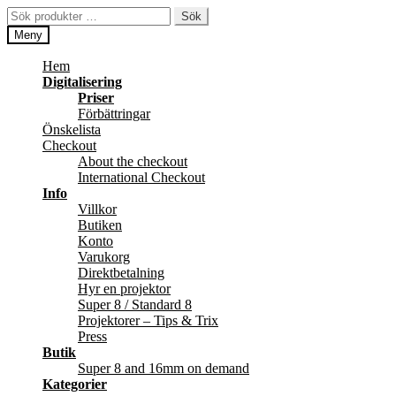
Hoppa
Hoppa
Sök
Sök
till
till
efter:
Meny
navigering
innehåll
Hem
Digitalisering
Priser
Förbättringar
Önskelista
Checkout
About the checkout
International Checkout
Info
Villkor
Butiken
Konto
Varukorg
Direktbetalning
Hyr en projektor
Super 8 / Standard 8
Projektorer – Tips & Trix
Press
Butik
Super 8 and 16mm on demand
Kategorier