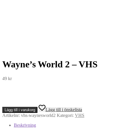
Wayne’s World 2 – VHS
49
kr
Wayne's
Lägg till i önskelista
Lägg till i varukorg
World
Artikelnr:
vhs-waynesworld2
Kategori:
VHS
2
-
Beskrivning
VHS