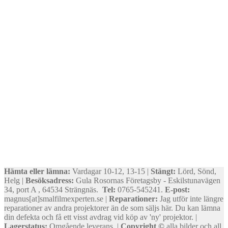
Hämta eller lämna:
Vardagar 10-12, 13-15 |
Stängt:
Lörd, Sönd,
Helg |
Besöksadress:
Gula Rosornas Företagsby - Eskilstunavägen
34, port A , 64534 Strängnäs.
Tel:
0765-545241.
E-post:
magnus[at]smalfilmexperten.se |
Reparationer:
Jag utför inte längre
reparationer av andra projektorer än de som säljs här. Du kan lämna
din defekta och få ett visst avdrag vid köp av 'ny' projektor. |
Lagerstatus:
Omgående leverans. |
Copyright ©
alla bilder och all