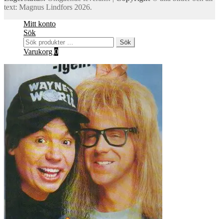
text: Magnus Lindfors 2026.
Mitt konto
Sök
Sök
Sök
efter:
Varukorg
0