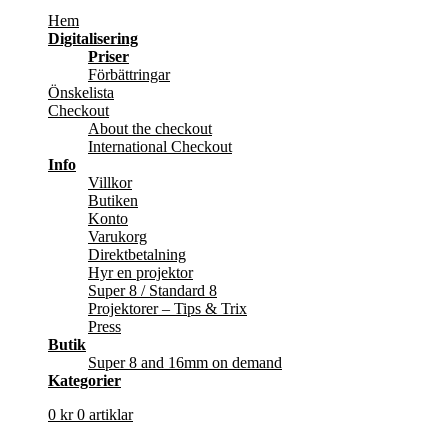
Hem
Digitalisering
Priser
Förbättringar
Önskelista
Checkout
About the checkout
International Checkout
Info
Villkor
Butiken
Konto
Varukorg
Direktbetalning
Hyr en projektor
Super 8 / Standard 8
Projektorer – Tips & Trix
Press
Butik
Super 8 and 16mm on demand
Kategorier
0
kr
0 artiklar