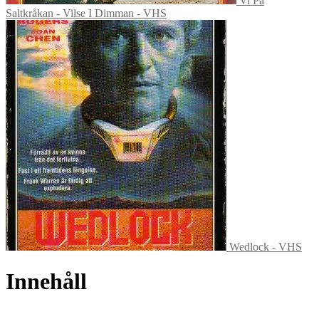
Vi På
Saltkråkan - Vilse I Dimman - VHS
Wedlock - VHS
Innehåll